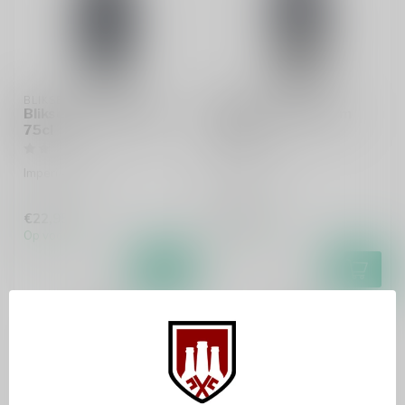
BLIKSEM
BLIKSEM
Bliksem De Profundis
Bliksem Sacrificium
75cl
75cl
Imperial Stout
Barleywine
€22,95
€22,95
Op voorraad
Op voorraad