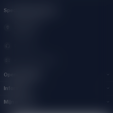
Speciaalbierpakket.nl
Zeemanlaan 22B
2313SZ Leiden
Nederland
071-2400285
info@speciaalbierpakket.nl
Openingstijden
Informatie
Mijn account