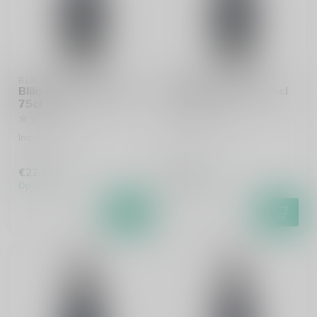
BLIKSEM
BLIKSEM
Bliksem Noctis Umbra
Bliksem Insomnia 75cl
75cl
Imperial Stout
Imperial Stout
€22,95
€22,95
Op voorraad
Op voorraad