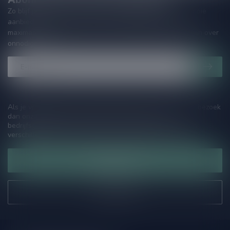
Zo blijf je altijd op de hoogte van speciale releases en mooie
aanbiedingen. Die wil je toch niet missen!? We versturen
maximaal één keer per maand een mailing dus geen zorgen over
onnodige spam!
Als je vragen hebt over onze producten of jouw aankoop, bezoek
dan onze klantenservicepagina. Hier vindt je onze
bedrijfsgegevens, antwoorden op veelgestelde vragen en
verschillende manieren om contact met ons op te nemen.
Klantenservice
Onze winkel