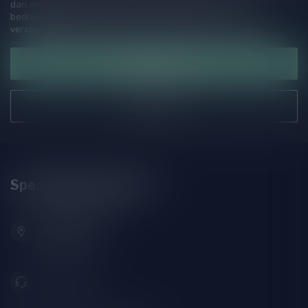
dan onze klantenservicepagina. Hier vindt je onze
bedrijfsgegevens, antwoorden op veelgestelde vragen en
verschillende manieren om contact met ons op te nemen.
Klantenservice
Onze winkel
Speciaalbierpakket.nl
Zeemanlaan 22B
2313SZ Leiden
Nederland
071-2400285