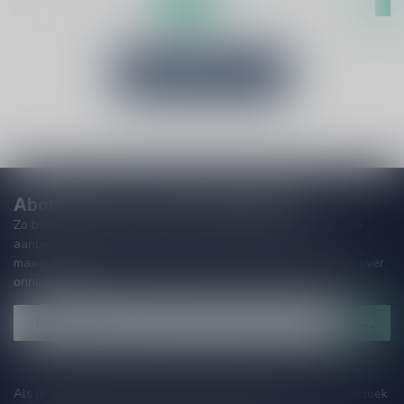
Bekijk producten
Abonneer je op onze nieuwsbrief!
Zo blijf je altijd op de hoogte van speciale releases en mooie
aanbiedingen. Die wil je toch niet missen!? We versturen
maximaal één keer per maand een mailing dus geen zorgen over
onnodige spam!
Als je vragen hebt over onze producten of jouw aankoop, bezoek