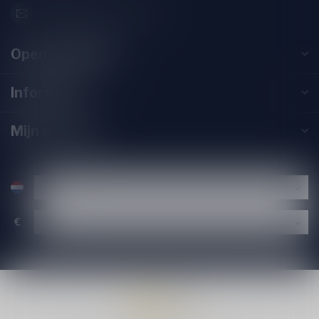
info@speciaalbierpakket.nl
Openingstijden
Informatie
Mijn account
€