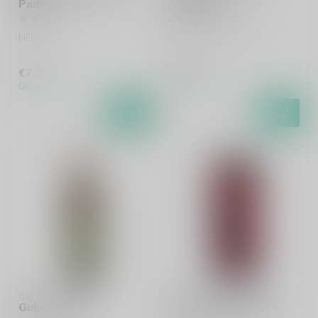
Padi
Bierglas
NEDIPA
Per stuk te bestellen.
€7,75
€4,95
Op voorraad
Op voorraad
GULPENER
BROWAR MONSTERS
Gulpener IPA
Monsters Rampage