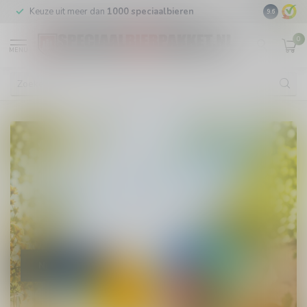
Keuze uit meer dan
1000 speciaalbieren
GRATIS
v
9.6
0
MENU
Nieuw!