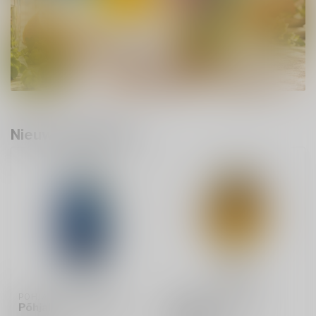
Nieuwe producten
POHJALA
DUBUISSON
Põhjala x Other Half -
Cuvee des Trolls