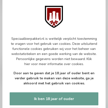
Speciaalbierpakket.nl is wettelijk verplicht toestemming
te vragen voor het gebruik van cookies. Deze uitsluitend
functionele cookies gebruiken wij voor het beheer van
webstatistieken en een goede werking van de website.
Persoonlijke gegevens worden niet bewaard.
Klik
hier
voor meer informatie over cookies.
DE DOCHTER VAN DE 
GOOSE ISLAND
KORENAAR
Goose Island Shamrock
De Dochter van de
Stout
Door aan te geven dat je 18 jaar of ouder bent en
Korenaar L'Ensemble di
verder gebruik te maken van deze website, ga je
Montalcino
akkoord met het gebruik van cookies.
Bourbon Barrel-Aged Stout
Barleywine
Ik ben 18 jaar of ouder
€9,95
€14,95
Op voorraad
Op voorraad