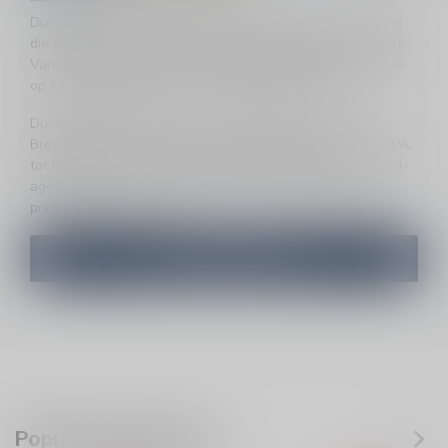
Dundalk Bay Brewery is een ambachtelijke Ierse brouwerij
die traditionele stijlen combineert met moderne creativiteit.
Vanuit Dundalk brouwen ze karaktervolle bieren met focus
op kwaliteit, vakmanschap en uitgesproken smaak.
Dundalk Bay Brewery brouwt onder de merknaam
Brewmaster diverse bieren: van frisse IPA’s en een hazy IPA,
tot Irish Red Ale, stout (inclusief Nitro Stout) en ook barrel-
aged varianten — soms alcoholvrij en toegankelijk als
premium Irish craft beer.
Check deze knallers
Populaire producten