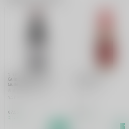
GULPENER
HUYGHE
Gulpener Barrel Aged
Delirium Red
Gulle Tinus 2024
Kriekenbier
BA Eisbock Wintervrund
€7,55
€2,85
Op voorraad
Op voorraad