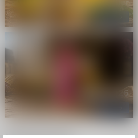
Budvar x Mikkeller
Nieuw!
Deliria 2026
Nieuw!
Aanbevolen producten