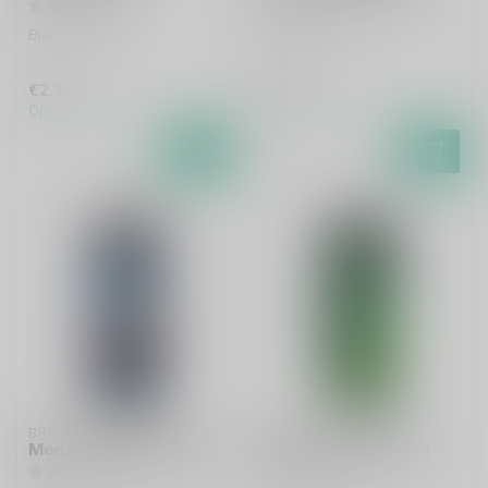
Biologische IPA
West Coast IPA
€2,15
€7,20
Op voorraad
Op voorraad
BROWAR MONSTERS
BROWAR MONSTERS
Monsters Gretel 2026
Monsters Evocation