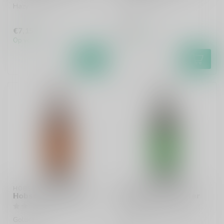
Hazy Session IPA
Oat Cream IPA
€7,15
€7,15
Op voorraad
Op voorraad
HOBSONS BREWERY CO.
HOBSONS BREWERY CO.
Hobsons Old Prickly
Hobsons Best Bitter
Golden Ale
Traditional Amber Bitter