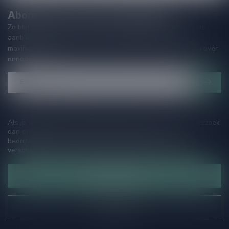
Abonneer je op onze nieuwsbrief!
Zo blijf je altijd op de hoogte van speciale releases en mooie
aanbiedingen. Die wil je toch niet missen!? We versturen
maximaal één keer per maand een mailing dus geen zorgen over
onnodige spam!
Als je vragen hebt over onze producten of jouw aankoop, bezoek
dan onze klantenservicepagina. Hier vindt je onze
bedrijfsgegevens, antwoorden op veelgestelde vragen en
verschillende manieren om contact met ons op te nemen.
Klantenservice
Onze winkel