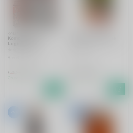
KOMPAAN
UILTJE
Kompaan Foreign
Uiltje The Royal Oak
Legion 2025
Barleywine
Barrel-Aged Series
€27,79
€3,99
€36,95
€5,25
Op voorraad
Op voorraad
-25%
-24%