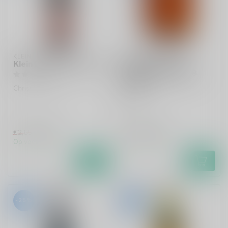
KLEIN DUIMPJE
KOMPAAN
Klein Duimpje Kerstbier
Kompaan Sticky
Fingers THT 18-08-
2026
Christmas Ale
Bock
€1,99
€2,09
€2,65
€2,75
Op voorraad
Op voorraad
-25%
-17%