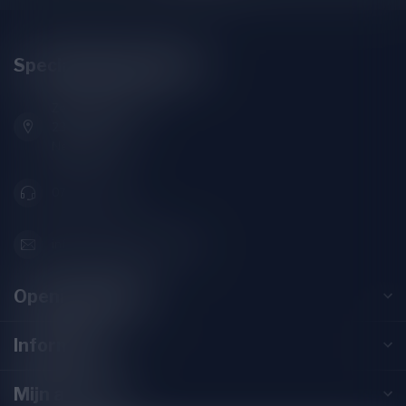
Speciaalbierpakket.nl
Zeemanlaan 22B
2313SZ Leiden
Nederland
071-2400285
info@speciaalbierpakket.nl
Openingstijden
Informatie
Mijn account