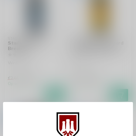
STADSHAVEN BROUWERIJ
TESSELAAR
Stadshaven Ice
Tesselaar Grombaard
Breaker
(THT 01-07-2026)
Winter Ale
Blond
€1,99
€1,99
€2,65
€2,39
Op voorraad
Op voorraad
-23%
-25%