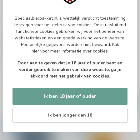
Speciaalbierpakket.nl is wettelijk verplicht toestemming
te vragen voor het gebruik van cookies. Deze uitsluitend
functionele cookies gebruiken wij voor het beheer van
webstatistieken en een goede werking van de website.
ROCK CITY
GOOSE ISLAND
Rock City Shaky Bones
Goose Island Bourbon
Persoonlijke gegevens worden niet bewaard.
Klik
County Brand Bananas
hier
voor meer informatie over cookies.
Foster Stout 2023
NEIPA
Door aan te geven dat je 18 jaar of ouder bent en
verder gebruik te maken van deze website, ga je
Bourbon Barrel-Aged Stout
akkoord met het gebruik van cookies.
€2,49
€49,49
€3,25
€65,95
Op voorraad
Op voorraad
Ik ben 18 jaar of ouder
Ik ben jonger dan 18
-24%
-60%