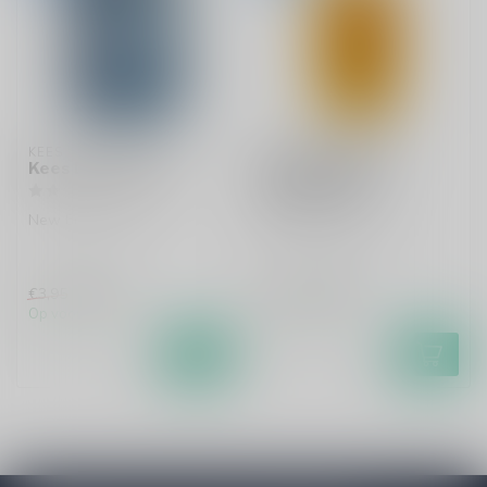
KEES
FRANKENHEIM
Kees Double Haze
Frankenheim Alt
Bierglas 20cl
New England DIPA
Per stuk te bestellen.
€2,99
€0,99
€3,95
€2,50
Op voorraad
Op voorraad