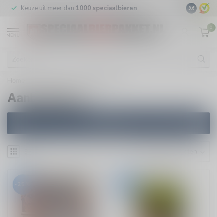
Keuze uit meer dan
1000 speciaalbieren
GRATIS
v
9.6
0
MENU
Home
/
Collectie
/
Aanbiedingen
Aanbiedingen
Filters
-25%
-24%