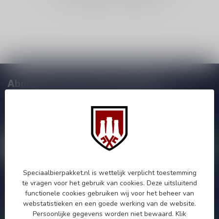
Abonneer je op onze nieuwsbrief!
Zo blijf je altijd op de hoogte van speciale releases en mooie
aanbiedingen. Die wil je toch niet missen!? We versturen
maximaal één keer per maand een mailing dus geen zorgen over
onnodige spam!
Speciaalbierpakket.nl is wettelijk verplicht toestemming
te vragen voor het gebruik van cookies. Deze uitsluitend
Als je vragen hebt over onze producten of jouw aankoop, bezoek
functionele cookies gebruiken wij voor het beheer van
dan onze klantenservicepagina. Hier vindt je onze
webstatistieken en een goede werking van de website.
bedrijfsgegevens, antwoorden op veelgestelde vragen en
verschillende manieren om contact met ons op te nemen.
Persoonlijke gegevens worden niet bewaard.
Klik