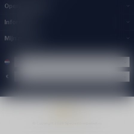
Openingstijden
Informatie
Mijn account
€
© Copyright 2026 Speciaalbierpakket.nl