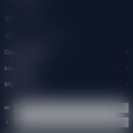
Nederland
071-2400285
info@speciaalbierpakket.nl
Openingstijden
Informatie
Mijn account
€