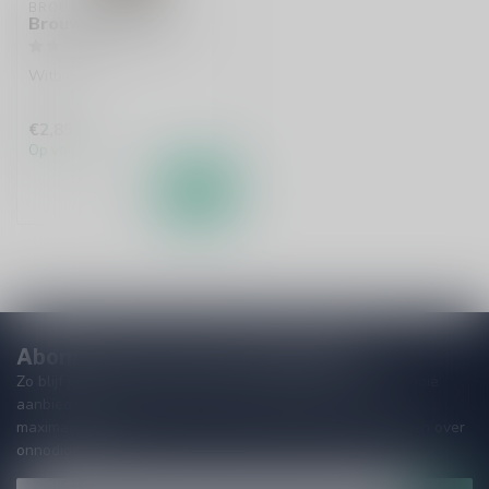
BROUWERIJ 'T IJ
Brouwerij 't IJ IJwit
Witbier
€2,85
Op voorraad
Abonneer je op onze nieuwsbrief!
Zo blijf je altijd op de hoogte van speciale releases en mooie
aanbiedingen. Die wil je toch niet missen!? We versturen
maximaal één keer per maand een mailing dus geen zorgen over
onnodige spam!