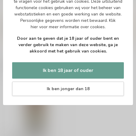
te vragen voor het gebruik van cookies. Deze uitsluitend
functionele cookies gebruiken wij voor het beheer van
webstatistieken en een goede werking van de website.
Vragen over dit product?
Persoonlijke gegevens worden niet bewaard.
Klik
Of heb je hulp nodig bij het bestellen? Twijfel
hier
voor meer informatie over cookies.
niet en neem contact met ons op. Dit kan
telefonisch via 071-2400285 of via de e-mail op
Door aan te geven dat je 18 jaar of ouder bent en
info@speciaalbierpakket.nl
. We helpen je graag!
verder gebruik te maken van deze website, ga je
akkoord met het gebruik van cookies.
Recent bekeken
Ik ben 18 jaar of ouder
Ik ben jonger dan 18