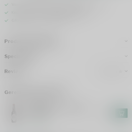
Voor 16u besteld
, vandaag verzonden (ma t/m vr)
Keuze uit meer dan
1000 speciaalbieren
GRATIS
verzonden vanaf €75
Productomschrijving
Specificaties
Reviews
Gerelateerde producten
GULPENER
Gulpener Barrel Aged Gulle
Tinus 2024
€7,55
Op voorraad