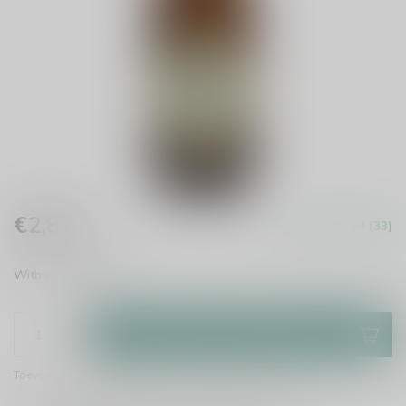
€2,85
Op voorraad (33)
Incl. btw
Witbier
Lees meer
.
Toevoegen aan winkelwagen
Toevoegen om te vergelijken
Deel dit product