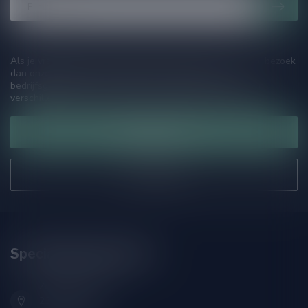
Als je vragen hebt over onze producten of jouw aankoop, bezoek
dan onze klantenservicepagina. Hier vindt je onze
bedrijfsgegevens, antwoorden op veelgestelde vragen en
verschillende manieren om contact met ons op te nemen.
Klantenservice
Onze winkel
Speciaalbierpakket.nl
Zeemanlaan 22B
2313SZ Leiden