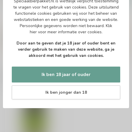
Speciaalbierpakket.nl is wettelijk verplicht toestemming
Op voorraad
te vragen voor het gebruik van cookies. Deze uitsluitend
functionele cookies gebruiken wij voor het beheer van
webstatistieken en een goede werking van de website.
Persoonlijke gegevens worden niet bewaard.
Klik
Vragen over dit product?
hier
voor meer informatie over cookies.
Of heb je hulp nodig bij het bestellen? Twijfel
niet en neem contact met ons op. Dit kan
Door aan te geven dat je 18 jaar of ouder bent en
telefonisch via 071-2400285 of via de e-mail op
verder gebruik te maken van deze website, ga je
info@speciaalbierpakket.nl
. We helpen je graag!
akkoord met het gebruik van cookies.
Ik ben 18 jaar of ouder
Recent bekeken
Ik ben jonger dan 18