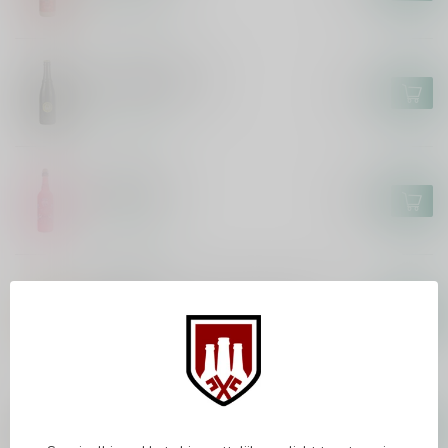
Op voorraad
WESTVLETEREN
Westvleteren 12
€5,95
Op voorraad
HUYGHE
Deliria 75cl
€8,95
Op voorraad
HET ANKER
Gouden Carolus Whisky Infused
Blond
€3,00
Op voorraad
ROCHEFORT
Rochefort 10
€3,70