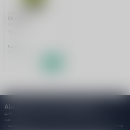
CHOUFFE
Chouffe La
Blond
€2,70
Op voorraad
Abonneer je op onze nieuwsbrief!
Zo blijf je altijd op de hoogte van speciale releases en mooie
aanbiedingen. Die wil je toch niet missen!? We versturen
maximaal één keer per maand een mailing dus geen zorgen over