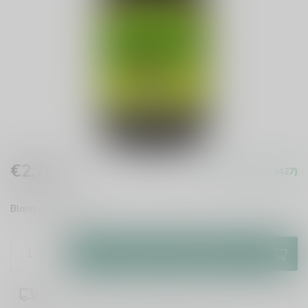
€2,70
Op voorraad (427)
Incl. btw
Blond
Lees meer
.
Toevoegen aan winkelwagen