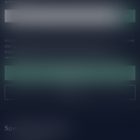
onnodige spam!
Als je vragen hebt over onze producten of jouw aankoop, bezoek
dan onze klantenservicepagina. Hier vindt je onze
bedrijfsgegevens, antwoorden op veelgestelde vragen en
verschillende manieren om contact met ons op te nemen.
Klantenservice
Onze winkel
Speciaalbierpakket.nl