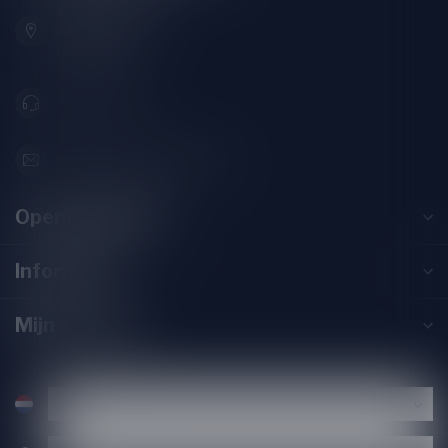
Zeemanlaan 22B
2313SZ Leiden
Nederland
071-2400285
info@speciaalbierpakket.nl
Openingstijden
Informatie
Mijn account