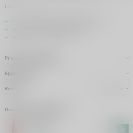
Toevoegen om te vergelijken
Deel dit product
Voor 16u besteld
, vandaag verzonden (ma t/m vr)
Keuze uit meer dan
1000 speciaalbieren
GRATIS
verzonden vanaf €75
Productomschrijving
Specificaties
Reviews
Gerelateerde producten
HUYGHE
Delirium Red
€2,85