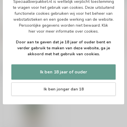
Speciaalbierpakket.nl is wettelijk verplicht toestemming
te vragen voor het gebruik van cookies. Deze uitsluitend
functionele cookies gebruiken wij voor het beheer van
webstatistieken en een goede werking van de website.
Vragen over dit product?
Persoonlijke gegevens worden niet bewaard.
Klik
Of heb je hulp nodig bij het bestellen? Twijfel
hier
voor meer informatie over cookies.
niet en neem contact met ons op. Dit kan
telefonisch via 071-2400285 of via de e-mail op
Door aan te geven dat je 18 jaar of ouder bent en
info@speciaalbierpakket.nl
. We helpen je graag!
verder gebruik te maken van deze website, ga je
akkoord met het gebruik van cookies.
Recent bekeken
Ik ben 18 jaar of ouder
Ik ben jonger dan 18