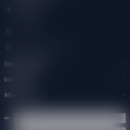
Zeemanlaan 22B
2313SZ Leiden
Nederland
071-2400285
info@speciaalbierpakket.nl
Openingstijden
Informatie
Mijn account