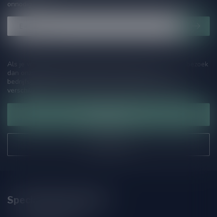
onnodige spam!
Als je vragen hebt over onze producten of jouw aankoop, bezoek
dan onze klantenservicepagina. Hier vindt je onze
bedrijfsgegevens, antwoorden op veelgestelde vragen en
verschillende manieren om contact met ons op te nemen.
Klantenservice
Onze winkel
Speciaalbierpakket.nl