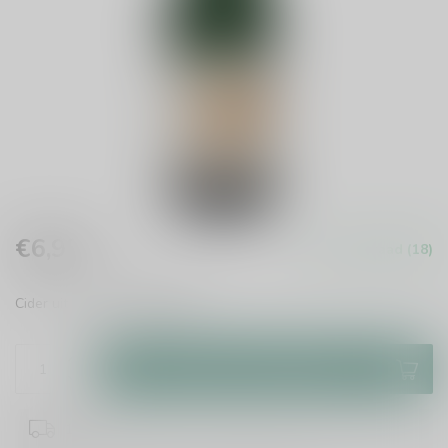
€6,95
Op voorraad (18)
Incl. btw
Cider uit Frankrijk.
Lees meer
.
Toevoegen aan winkelwagen
1 dag