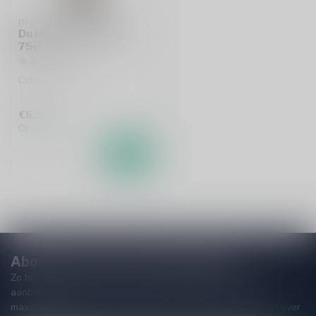
DISTILLERIE DU HOULEY
Du Houley Cidre Brut
75cl
Cider uit Frankrijk.
€6,95
Op voorraad
Abonneer je op onze nieuwsbrief!
Zo blijf je altijd op de hoogte van speciale releases en mooie
aanbiedingen. Die wil je toch niet missen!? We versturen
maximaal één keer per maand een mailing dus geen zorgen over