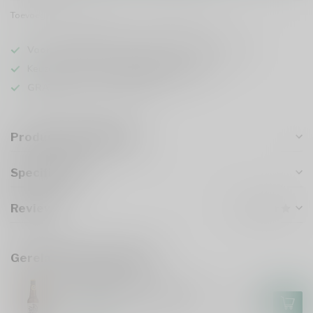
Toevoegen om te vergelijken
Deel dit product
Voor 16u besteld
, vandaag verzonden (ma t/m vr)
Keuze uit meer dan
1000 speciaalbieren
GRATIS
verzonden vanaf €75
Productomschrijving
Specificaties
Reviews
Gerelateerde producten
THISTLY CROSS
Thistly Cross Original Cider
€4,00