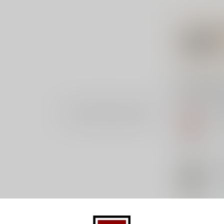
Gerelatee
HU
Je beoordeling toevoegen
De
Op 
WE
We
Op 
CH