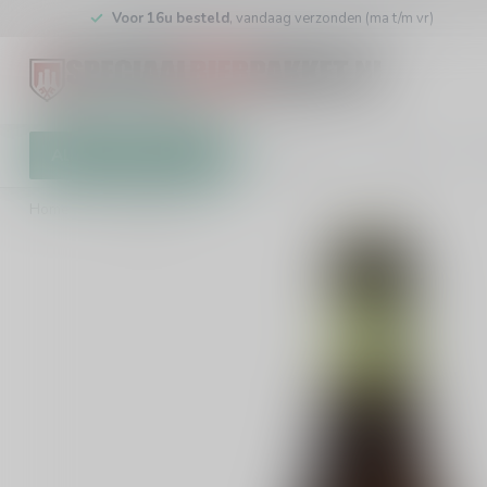
Voor 16u besteld
, vandaag verzonden (ma t/m vr)
Alle categorieën
Cadeaubon
Brouwers
W
Home
/
LeFort Tripel