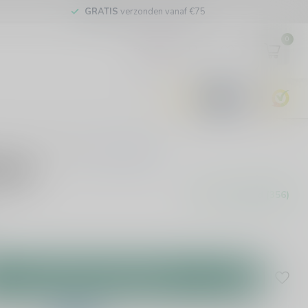
GRATIS
verzonden vanaf €75
0
EUR
9.6
0 beoordelingen
NSTE
ipel
Op voorraad (356)
Toevoegen aan winkelwagen