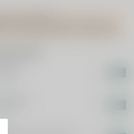
Vragen over dit product?
Of heb je hulp nodig bij het bestellen? Twijfel niet en neem
contact met ons op. Dit kan telefonisch via 071-2400285 of via
de e-mail op
info@speciaalbierpakket.nl
. We helpen je graag!
rde producten
YGHE
lirium Red
€2,85
voorraad
STVLETEREN
stvleteren 12
€5,95
voorraad
OUFFE