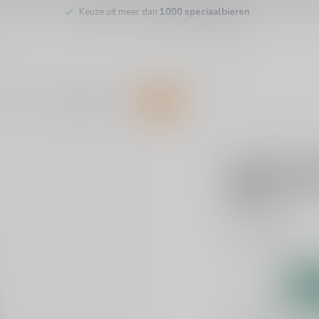
Keuze uit meer dan
1000 speciaalbieren
inkel
Klantenservice
SALE
OMER VANDER GHI
LeFort Tr
€2,85
Incl. btw
Tripel
Lees meer
.