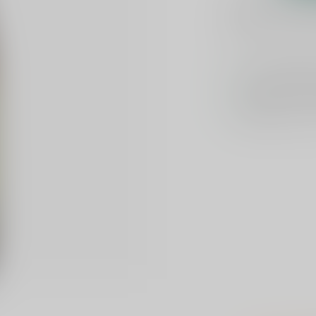
Plaats je bes
Toevoegen om te verge
Voor 16u beste
Keuze uit meer 
GRATIS
verzond