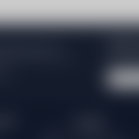
Abonneer 
 jouw aankoop, bezoek dan onze
Zo blijf je alt
edrijfsgegevens, antwoorden op
wil je toch ni
eren om contact met ons op te nemen.
dus geen zorge
l
tijden
Informatie
Gesloten
Klantenservice