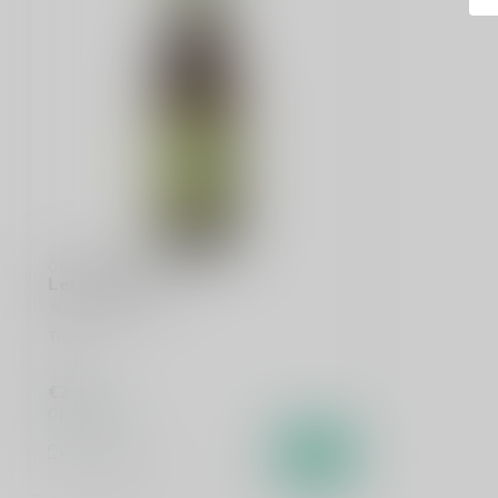
OMER VANDER GHINSTE
LeFort Tripel
Tripel
€2,85
Op voorraad
Vergelijk