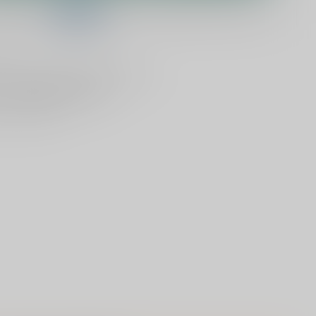
telling binnen
00:49:06
en het wordt vandaag nog verzonden!
lijken
Deel dit product
ld
, vandaag verzonden (ma t/m vr)
dan
1000 speciaalbieren
en vanaf €75