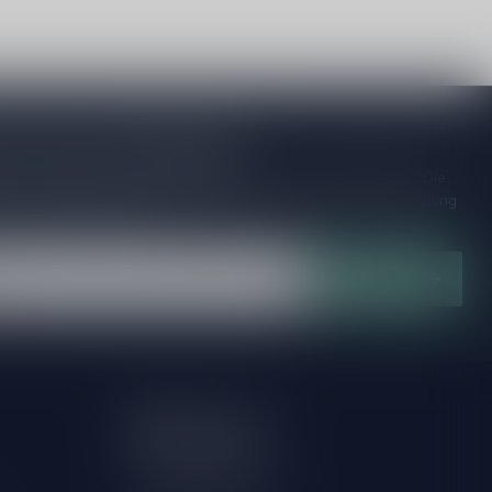
je op onze nieuwsbrief!
ijd op de hoogte van speciale releases en mooie aanbiedingen. Die
et missen!? We versturen maximaal één keer per maand een mailing
n over onnodige spam!
Abonneer
Mijn account
Account informatie