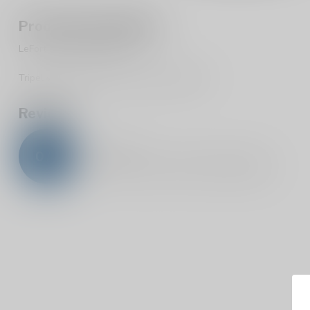
Productomschrijving
LeFort Tripel 33cl | 8.8%.
Tripel van Brouwerij Omer Vander Ghinste.
Reviews
0
/
5
0
sterren op basis van
0
beoordelingen