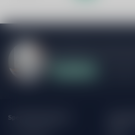
Als je vragen hebt over onze producten of
klantenservicepagina. Hier vindt je onze b
veelgestelde vragen en verschillende mani
Klantenservice
Onze winke
Speciaalbierpakket.nl
Openings
Maandag:
Zeemanlaan 22B