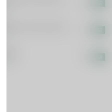
 Chouffe Collector's Edition 150cl
€16,95
voorraad
T ANKER
uden Carolus Whisky Infused Blond
€3,00
voorraad
CHEFORT
chefort 10
€3,70
voorraad