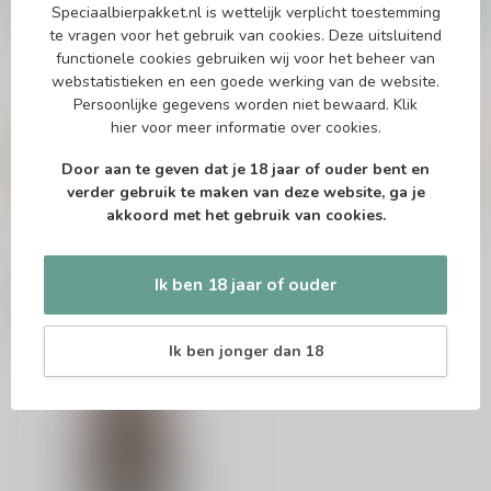
Speciaalbierpakket.nl is wettelijk verplicht toestemming
Op voorraad
te vragen voor het gebruik van cookies. Deze uitsluitend
functionele cookies gebruiken wij voor het beheer van
webstatistieken en een goede werking van de website.
Persoonlijke gegevens worden niet bewaard.
Klik
Vragen over dit product?
hier
voor meer informatie over cookies.
Of heb je hulp nodig bij het bestellen? Twijfel
niet en neem contact met ons op. Dit kan
Door aan te geven dat je 18 jaar of ouder bent en
telefonisch via 071-2400285 of via de e-mail op
verder gebruik te maken van deze website, ga je
info@speciaalbierpakket.nl
. We helpen je graag!
akkoord met het gebruik van cookies.
Ik ben 18 jaar of ouder
Recent bekeken
Ik ben jonger dan 18