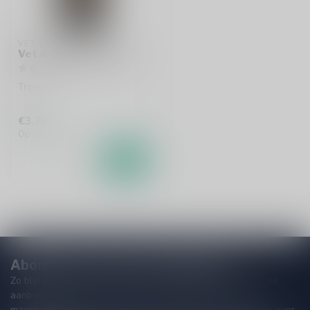
VET & LAZY
Vet & Lazy Je Moeder
Tripel
€3,75
Op voorraad
Abonneer je op onze nieuwsbrief!
Zo blijf je altijd op de hoogte van speciale releases en mooie
aanbiedingen. Die wil je toch niet missen!? We versturen
maximaal één keer per maand een mailing dus geen zorgen over