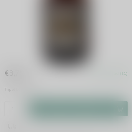
€3,75
Op voorraad (11)
Incl. btw
Tripel
Lees meer
.
Toevoegen aan winkelwagen