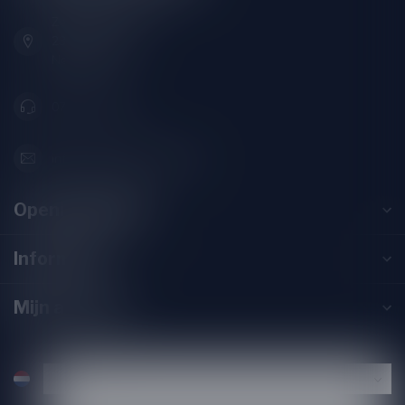
Zeemanlaan 22B
2313SZ Leiden
Nederland
071-2400285
info@speciaalbierpakket.nl
Openingstijden
Informatie
Mijn account