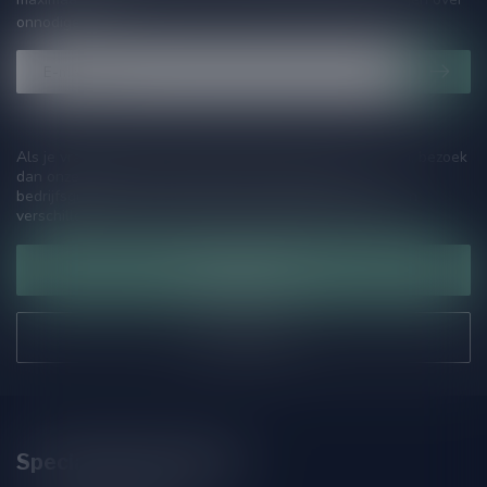
onnodige spam!
Als je vragen hebt over onze producten of jouw aankoop, bezoek
dan onze klantenservicepagina. Hier vindt je onze
bedrijfsgegevens, antwoorden op veelgestelde vragen en
verschillende manieren om contact met ons op te nemen.
Klantenservice
Onze winkel
Speciaalbierpakket.nl