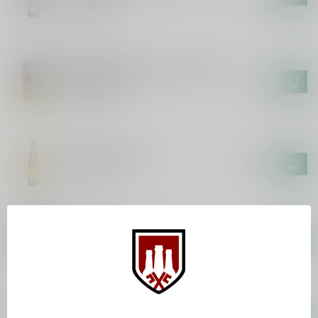
Op voorraad
BROUWERIJ 'T IJ
Brouwerij 't IJ x Eeuwige Jeugd -
Paradijsvogel
€3,70
Op voorraad
HUYGHE
Mongozo Banana
€2,85
Op voorraad
KOMPAAN
Kompaan Kinky Cactus
€2,65
Op voorraad
FRONTAAL
Frontaal Burning Bridges
€6,35