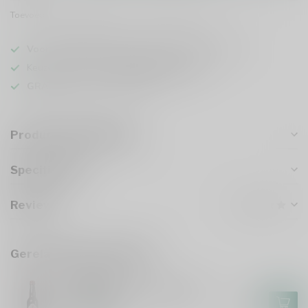
Toevoegen om te vergelijken
Deel dit product
Voor 16u besteld
, vandaag verzonden (ma t/m vr)
Keuze uit meer dan
1000 speciaalbieren
GRATIS
verzonden vanaf €75
Productomschrijving
Specificaties
Reviews
Gerelateerde producten
GULPENER
Gulpener Barrel Aged Gulle
Tinus 2024
€7,55