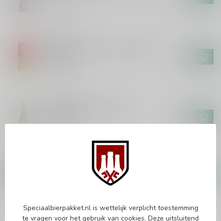
Op voorraad
MIKKELLER
Mikkeller x Budvar - Together
Forever
€4,95
Op voorraad
3 FONTEINEN
3 Fonteinen x Mikkeller -
Stella 17
€36,95
Op voorraad
MIKKELLER
Warpigs Frank the Tank
€5,55
Op voorraad
Speciaalbierpakket.nl is wettelijk verplicht toestemming
te vragen voor het gebruik van cookies. Deze uitsluitend