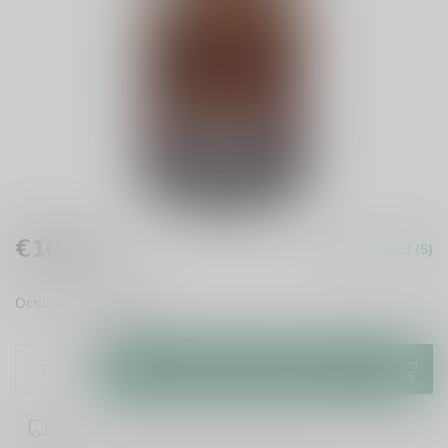
€10,85
Op voorraad (5)
Incl. btw
Octuple IPA
Lees meer
.
Toevoegen aan winkelwagen