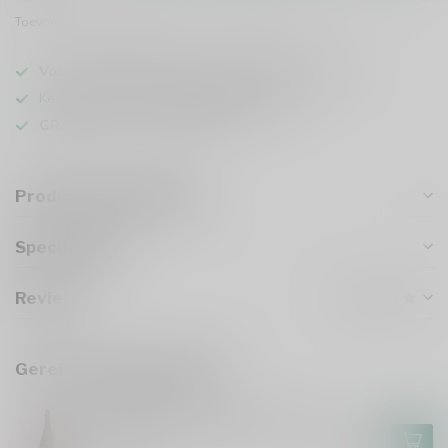
Toevoegen om te vergelijken
Deel dit product
Voor 16u besteld
, vandaag verzonden (ma t/m vr)
Keuze uit meer dan
1000 speciaalbieren
GRATIS
verzonden vanaf €75
Productomschrijving
Specificaties
Reviews
Gerelateerde producten
3 FONTEINEN
3 Fonteinen x Mikkeller - Polly
12
€36,95