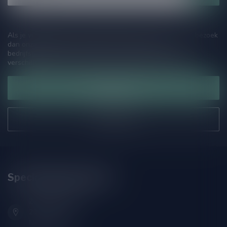
Als je vragen hebt over onze producten of jouw aankoop, bezoek
dan onze klantenservicepagina. Hier vindt je onze
bedrijfsgegevens, antwoorden op veelgestelde vragen en
verschillende manieren om contact met ons op te nemen.
Klantenservice
Onze winkel
Speciaalbierpakket.nl
Zeemanlaan 22B
2313SZ Leiden
Nederland