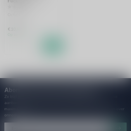
Fuckery
Octuple IPA
€10,85
Op voorraad
Abonneer je op onze nieuwsbrief!
Zo blijf je altijd op de hoogte van speciale releases en mooie
aanbiedingen. Die wil je toch niet missen!? We versturen
maximaal één keer per maand een mailing dus geen zorgen over
onnodige spam!