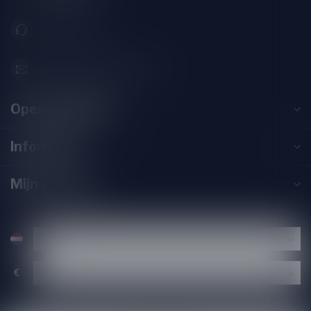
071-2400285
info@speciaalbierpakket.nl
Openingstijden
Informatie
Mijn account
€