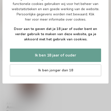
Vragen over dit product?
functionele cookies gebruiken wij voor het beheer van
Of heb je hulp nodig bij het bestellen? Twijfel
webstatistieken en een goede werking van de website.
niet en neem contact met ons op. Dit kan
Persoonlijke gegevens worden niet bewaard.
Klik
telefonisch via 071-2400285 of via de e-mail op
hier
voor meer informatie over cookies.
info@speciaalbierpakket.nl
. We helpen je graag!
Door aan te geven dat je 18 jaar of ouder bent en
verder gebruik te maken van deze website, ga je
akkoord met het gebruik van cookies.
Recent bekeken
Ik ben 18 jaar of ouder
Ik ben jonger dan 18
AMAGER
Amager Flatout