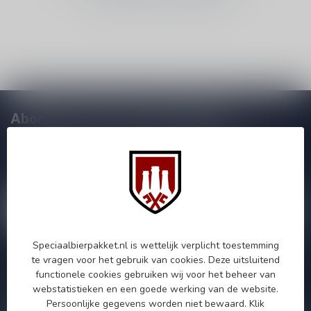
Abonneer je op onze nieuwsbrief!
Zo blijf je altijd op de hoogte van speciale releases en mooie
aanbiedingen. Die wil je toch niet missen!? We versturen
maximaal één keer per maand een mailing dus geen zorgen over
onnodige spam!
Speciaalbierpakket.nl is wettelijk verplicht toestemming
te vragen voor het gebruik van cookies. Deze uitsluitend
Als je vragen hebt over onze producten of jouw aankoop, bezoek
functionele cookies gebruiken wij voor het beheer van
dan onze klantenservicepagina. Hier vindt je onze
webstatistieken en een goede werking van de website.
bedrijfsgegevens, antwoorden op veelgestelde vragen en
verschillende manieren om contact met ons op te nemen.
Persoonlijke gegevens worden niet bewaard.
Klik