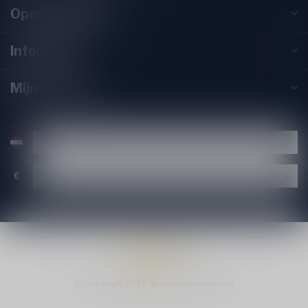
Openingstijden
Informatie
Mijn account
€
© Copyright 2026 Speciaalbierpakket.nl