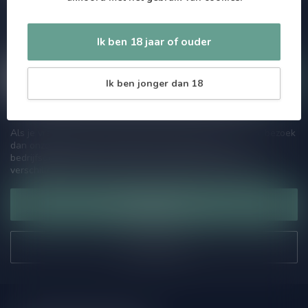
Zo blijf je altijd op de hoogte van speciale releases en mooie
aanbiedingen. Die wil je toch niet missen!? We versturen
maximaal één keer per maand een mailing dus geen zorgen over
Ik ben 18 jaar of ouder
onnodige spam!
Ik ben jonger dan 18
Als je vragen hebt over onze producten of jouw aankoop, bezoek
dan onze klantenservicepagina. Hier vindt je onze
bedrijfsgegevens, antwoorden op veelgestelde vragen en
verschillende manieren om contact met ons op te nemen.
Klantenservice
Onze winkel