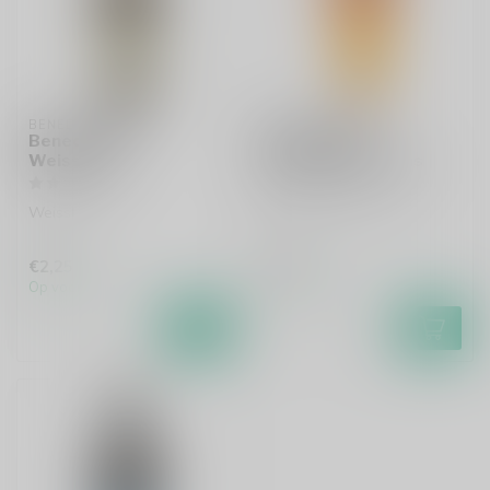
BENEDIKTINER
BENEDIKTINER
Benediktiner
Benediktiner
Weissbier
Weissbier Bierglas
Weissbier
Per stuk te bestellen.
€2,25
€3,95
Op voorraad
Op voorraad