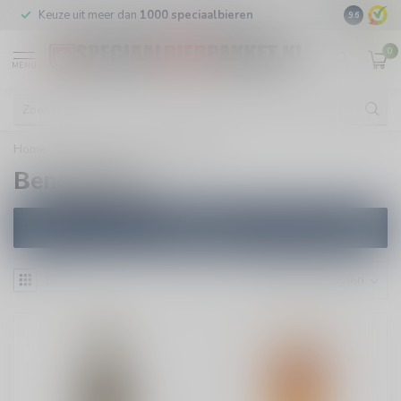
Keuze uit meer dan
1000 speciaalbieren
GRATIS
v
9.6
0
MENU
Home
/
Brouwers
/
Benediktiner
Benediktiner
Filters