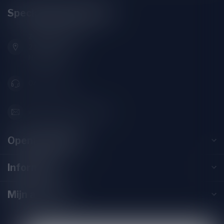
Speciaalbierpakket.nl
Zeemanlaan 22B
2313SZ Leiden
Nederland
071-2400285
info@speciaalbierpakket.nl
Openingstijden
Informatie
Mijn account