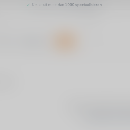
Keuze uit meer dan
1000 speciaalbieren
inkel
Klantenservice
SALE
ducten
Geen producten g
GA VERDER MET WIN