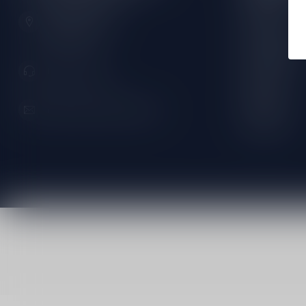
Zeemanlaan 22B
Dinsdag:
2313SZ Leiden
Nederland
Woensdag:
Donderdag:
071-2400285
Vrijdag:
Zaterdag:
info@speciaalbierpakket.nl
Zondag: