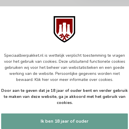
Abonneer 
 jouw aankoop, bezoek dan onze
Zo blijf je alt
edrijfsgegevens, antwoorden op
Speciaalbierpakket.nl is wettelijk verplicht toestemming te vragen
wil je toch ni
eren om contact met ons op te nemen.
voor het gebruik van cookies. Deze uitsluitend functionele cookies
dus geen zorge
gebruiken wij voor het beheer van webstatistieken en een goede
l
werking van de website. Persoonlijke gegevens worden niet
bewaard.
Klik hier
voor meer informatie over cookies.
Door aan te geven dat je 18 jaar of ouder bent en verder gebruik
te maken van deze website, ga je akkoord met het gebruik van
cookies.
tijden
Informatie
Ik ben 18 jaar of ouder
Gesloten
Klantenservice