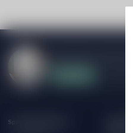
Als je vragen hebt over onze producten of
klantenservicepagina. Hier vindt je onze b
veelgestelde vragen en verschillende mani
Klantenservice
Onze winke
Speciaalbierpakket.nl
Openings
Maandag: