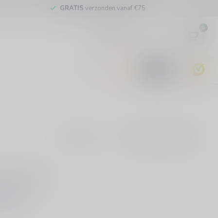
GRATIS
verzonden vanaf €75
0
EUR
9.6
Toon:
evonden!
KELEN