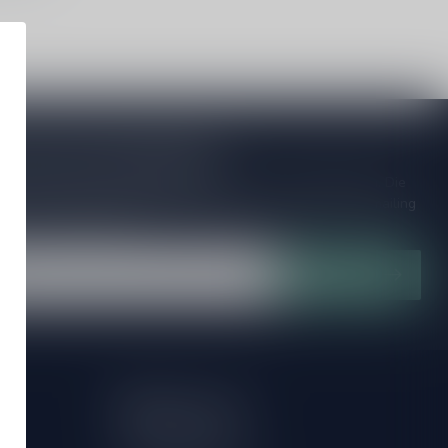
je op onze nieuwsbrief!
ijd op de hoogte van speciale releases en mooie aanbiedingen. Die
et missen!? We versturen maximaal één keer per maand een mailing
n over onnodige spam!
Abonneer
Mijn account
Account informatie