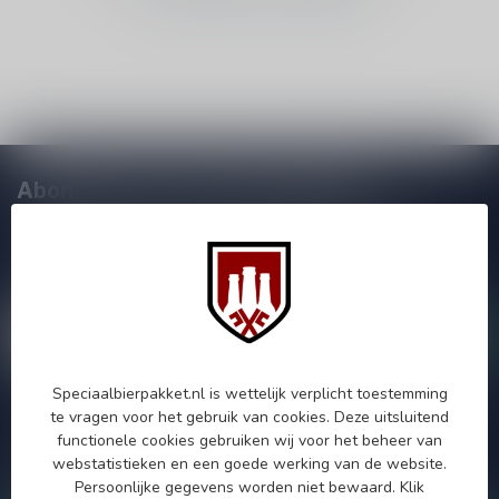
Abonneer je op onze nieuwsbrief!
Zo blijf je altijd op de hoogte van speciale releases en mooie
aanbiedingen. Die wil je toch niet missen!? We versturen
maximaal één keer per maand een mailing dus geen zorgen over
onnodige spam!
Speciaalbierpakket.nl is wettelijk verplicht toestemming
te vragen voor het gebruik van cookies. Deze uitsluitend
Als je vragen hebt over onze producten of jouw aankoop, bezoek
functionele cookies gebruiken wij voor het beheer van
dan onze klantenservicepagina. Hier vindt je onze
webstatistieken en een goede werking van de website.
bedrijfsgegevens, antwoorden op veelgestelde vragen en
verschillende manieren om contact met ons op te nemen.
Persoonlijke gegevens worden niet bewaard.
Klik