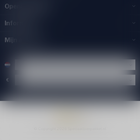
Openingstijden
Informatie
Mijn account
€
© Copyright 2026 Speciaalbierpakket.nl