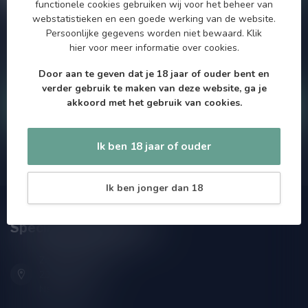
functionele cookies gebruiken wij voor het beheer van
webstatistieken en een goede werking van de website.
Persoonlijke gegevens worden niet bewaard.
Klik
Als je vragen hebt over onze producten of jouw aankoop, bezoek
dan onze klantenservicepagina. Hier vindt je onze
hier
voor meer informatie over cookies.
bedrijfsgegevens, antwoorden op veelgestelde vragen en
verschillende manieren om contact met ons op te nemen.
Door aan te geven dat je 18 jaar of ouder bent en
verder gebruik te maken van deze website, ga je
akkoord met het gebruik van cookies.
Klantenservice
Ik ben 18 jaar of ouder
Onze winkel
Ik ben jonger dan 18
Speciaalbierpakket.nl
Zeemanlaan 22B
2313SZ Leiden
Nederland