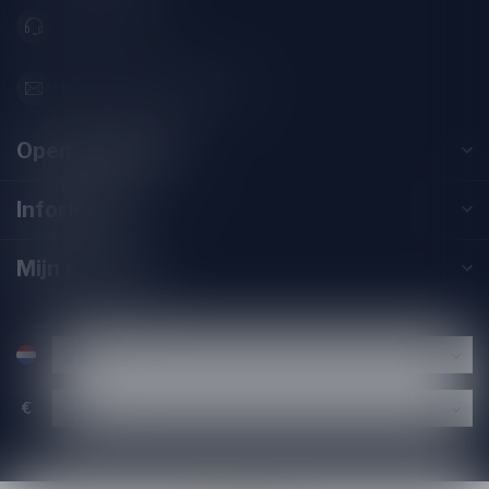
071-2400285
info@speciaalbierpakket.nl
Openingstijden
Informatie
Mijn account
€