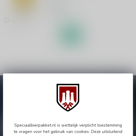
€5,25
Op voorraad
Vergelijk
Abonneer je op onze nieuwsbrief!
Zo blijf je altijd op de hoogte van speciale releases en mooie
aanbiedingen. Die wil je toch niet missen!? We versturen
maximaal één keer per maand een mailing dus geen zorgen over
onnodige spam!
Speciaalbierpakket.nl is wettelijk verplicht toestemming
te vragen voor het gebruik van cookies. Deze uitsluitend