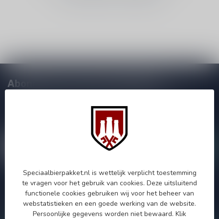
Abonneer je op onze nieuwsbrief!
Zo blijf je altijd op de hoogte van speciale releases en mooie
aanbiedingen. Die wil je toch niet missen!? We versturen
maximaal één keer per maand een mailing dus geen zorgen over
onnodige spam!
Speciaalbierpakket.nl is wettelijk verplicht toestemming
te vragen voor het gebruik van cookies. Deze uitsluitend
Als je vragen hebt over onze producten of jouw aankoop, bezoek
functionele cookies gebruiken wij voor het beheer van
dan onze klantenservicepagina. Hier vindt je onze
webstatistieken en een goede werking van de website.
bedrijfsgegevens, antwoorden op veelgestelde vragen en
verschillende manieren om contact met ons op te nemen.
Persoonlijke gegevens worden niet bewaard.
Klik