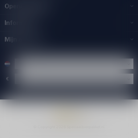
Openingstijden
Informatie
Mijn account
€
© Copyright 2026 Speciaalbierpakket.nl