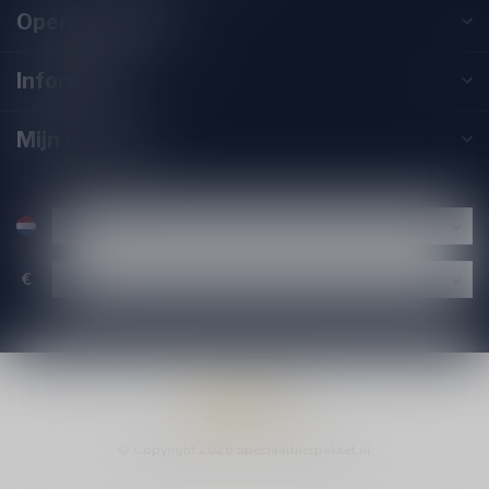
Openingstijden
Informatie
Mijn account
€
© Copyright 2026 Speciaalbierpakket.nl