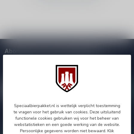
Abonneer je op onze nieuwsbrief!
Zo blijf je altijd op de hoogte van speciale releases en mooie
aanbiedingen. Die wil je toch niet missen!? We versturen
maximaal één keer per maand een mailing dus geen zorgen over
onnodige spam!
Speciaalbierpakket.nl is wettelijk verplicht toestemming
te vragen voor het gebruik van cookies. Deze uitsluitend
Als je vragen hebt over onze producten of jouw aankoop, bezoek
functionele cookies gebruiken wij voor het beheer van
dan onze klantenservicepagina. Hier vindt je onze
webstatistieken en een goede werking van de website.
bedrijfsgegevens, antwoorden op veelgestelde vragen en
verschillende manieren om contact met ons op te nemen.
Persoonlijke gegevens worden niet bewaard.
Klik