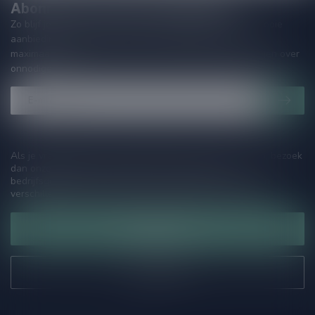
Abonneer je op onze nieuwsbrief!
Zo blijf je altijd op de hoogte van speciale releases en mooie
aanbiedingen. Die wil je toch niet missen!? We versturen
maximaal één keer per maand een mailing dus geen zorgen over
onnodige spam!
Als je vragen hebt over onze producten of jouw aankoop, bezoek
dan onze klantenservicepagina. Hier vindt je onze
bedrijfsgegevens, antwoorden op veelgestelde vragen en
verschillende manieren om contact met ons op te nemen.
Klantenservice
Onze winkel