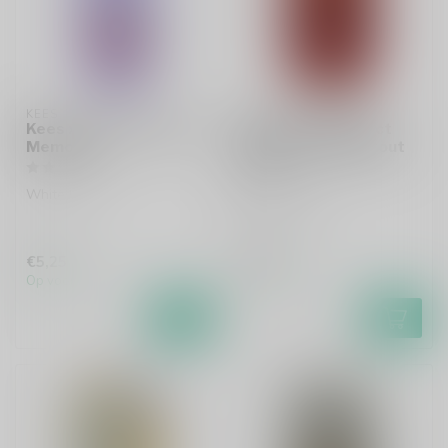
KEES
KEES
Kees x Prizm - Summer
Kees Barrel Project
Memories
2026 - Imperial Stout
Port
White IPA
Imperial Stout
€5,25
€5,90
Op voorraad
Op voorraad