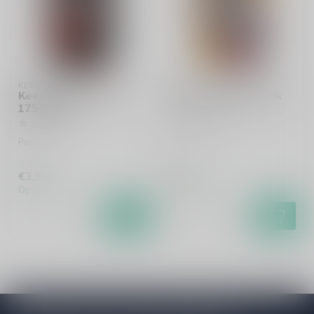
KEES
KEES
Kees Export Porter
Kees Mosaic Hop Blik
1750 Blik
India Pale Ale
Porter
€3,95
€3,50
Op voorraad
Op voorraad