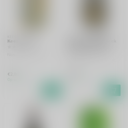
KEES
KEES
Kees Be Wise
Kees x Fuerst Wiacek
Gingerbread Man
Non-Alcoholic Weizen
Gingerbread Tonka Stout
€2,80
€4,95
Op voorraad
Op voorraad