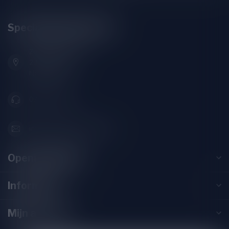
Speciaalbierpakket.nl
Zeemanlaan 22B
2313SZ Leiden
Nederland
071-2400285
info@speciaalbierpakket.nl
Openingstijden
Informatie
Mijn account