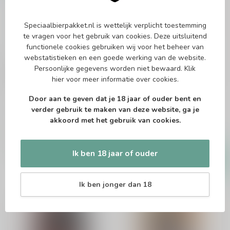
Speciaalbierpakket.nl is wettelijk verplicht toestemming
te vragen voor het gebruik van cookies. Deze uitsluitend
functionele cookies gebruiken wij voor het beheer van
webstatistieken en een goede werking van de website.
KEES
KEES
Persoonlijke gegevens worden niet bewaard.
Klik
Kees Double Haze
Kees Caramel Fudge
hier
voor meer informatie over cookies.
Stout Blik
New England DIPA
Door aan te geven dat je 18 jaar of ouder bent en
Stout
verder gebruik te maken van deze website, ga je
akkoord met het gebruik van cookies.
€2,99
€4,30
€3,95
Op voorraad
Op voorraad
Ik ben 18 jaar of ouder
Ik ben jonger dan 18