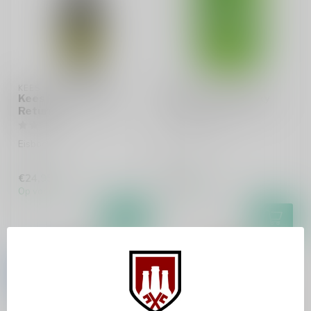
KEES
KEES
Kees Porter Of No
Kees Fresh & Spiky
Return
American IPA
Eisbock
€24,95
€3,20
Op voorraad
Op voorraad
-24%