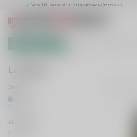
Voor 16u besteld
, vandaag verzonden (ma t/m vr)
Alle categorieën
Cadeaubon
Brouwers
W
Home
/
Brouwers
/
La Pirata
La Pirata
1
Pro
Brouwers
Alle merken
La Pirata
Verpakking
Fles
(1)