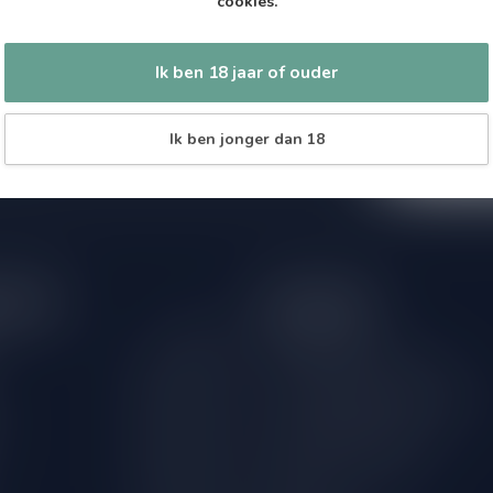
cookies.
Abonneer 
 jouw aankoop, bezoek dan onze
Zo blijf je alt
edrijfsgegevens, antwoorden op
Ik ben 18 jaar of ouder
wil je toch ni
eren om contact met ons op te nemen.
dus geen zorge
l
Ik ben jonger dan 18
tijden
Informatie
Gesloten
Klantenservice
Over Speciaalbierpakket.nl
09.00 - 18.00
18+ Leeftijdscheck aan de deur
09.00 - 18.00
Verzenden & retourneren
09.00 - 18.00
International Shipping
09.00 - 18.00