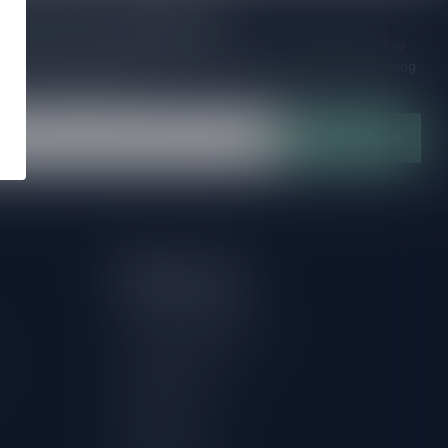
je op onze nieuwsbrief!
ijd op de hoogte van speciale releases en mooie aanbiedingen. Die
et missen!? We versturen maximaal één keer per maand een mailing
n over onnodige spam!
Abonneer
Mijn account
Account informatie
Herroeping aanvragen
Mijn bestellingen
Mijn tickets
Mijn verlanglijst