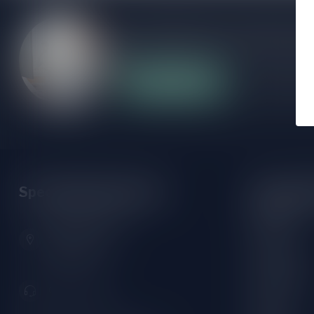
Als je vragen hebt over onze producten of
klantenservicepagina. Hier vindt je onze b
veelgestelde vragen en verschillende mani
Klantenservice
Onze winke
Speciaalbierpakket.nl
Openings
Maandag:
Zeemanlaan 22B
Dinsdag:
2313SZ Leiden
Nederland
Woensdag:
Donderdag:
071-2400285
Vrijdag: