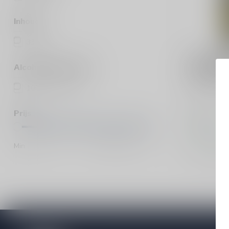
Inhoud
33cl
(1)
LA PIRATA
La Pirata
Alcoholpercentage
Kilchoma
10% en meer
(1)
Barrel-Aged
Prijs
€7,90
Op voorraa
Min
Max
Vergelij