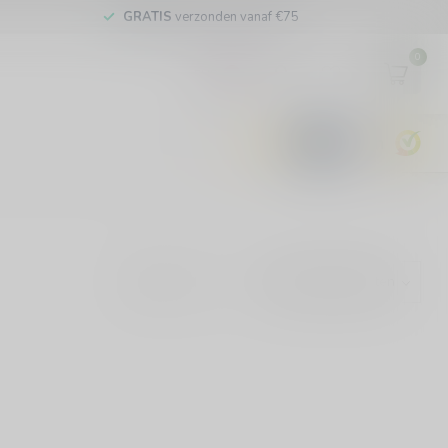
GRATIS
verzonden vanaf €75
0
EUR
9.6
Toon: