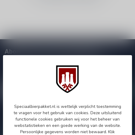
Abonneer je op onze nieuwsbrief!
Zo blijf je altijd op de hoogte van speciale releases en mooie
aanbiedingen. Die wil je toch niet missen!? We versturen
maximaal één keer per maand een mailing dus geen zorgen over
onnodige spam!
Speciaalbierpakket.nl is wettelijk verplicht toestemming
te vragen voor het gebruik van cookies. Deze uitsluitend
Als je vragen hebt over onze producten of jouw aankoop, bezoek
functionele cookies gebruiken wij voor het beheer van
dan onze klantenservicepagina. Hier vindt je onze
webstatistieken en een goede werking van de website.
bedrijfsgegevens, antwoorden op veelgestelde vragen en
verschillende manieren om contact met ons op te nemen.
Persoonlijke gegevens worden niet bewaard.
Klik