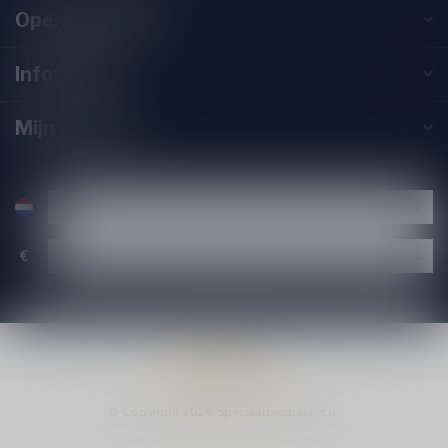
Openingstijden
Informatie
Mijn account
€
© Copyright 2026 Speciaalbierpakket.nl