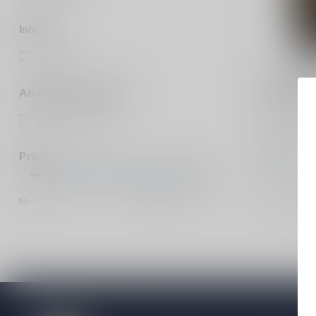
Inhoud
33cl
(2)
LOUGH GIL
Lough Gil
Alcoholpercentage
NEOC Ex B
10% en meer
(2)
Imperial Oa
€7,10
Prijs
Op voorraa
Vergelij
Min
Max