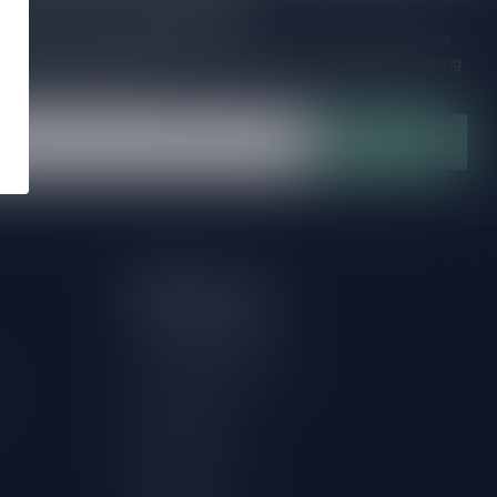
je op onze nieuwsbrief!
ijd op de hoogte van speciale releases en mooie aanbiedingen. Die
et missen!? We versturen maximaal één keer per maand een mailing
n over onnodige spam!
Abonneer
Mijn account
Account informatie
Herroeping aanvragen
Mijn bestellingen
Mijn tickets
Mijn verlanglijst
Vergelijk