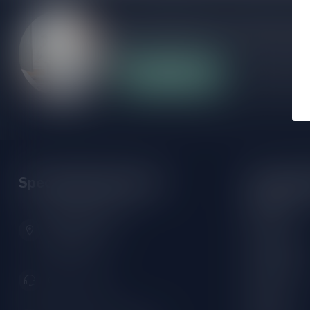
Als je vragen hebt over onze producten of
klantenservicepagina. Hier vindt je onze b
veelgestelde vragen en verschillende mani
Klantenservice
Onze winke
Speciaalbierpakket.nl
Openings
Maandag:
Zeemanlaan 22B
Dinsdag:
2313SZ Leiden
Nederland
Woensdag:
Donderdag:
071-2400285
Vrijdag: