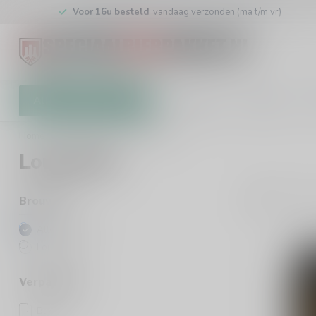
Voor 16u besteld
, vandaag verzonden (ma t/m vr)
Alle categorieën
Cadeaubon
Brouwers
W
Home
/
Brouwers
/
Lough Gill
Lough Gill
2
Pro
Brouwers
Alle merken
Lough Gill
Verpakking
Blik
(2)