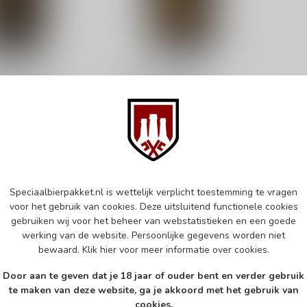
L
LOUGH GILL
l Wine Geese
Lough Gill Solera
ordeaux BA
Sherry Brandy BA Imperial
tmeal Stout
Stout
€7,10
d
Op voorraad
k
Vergelijk
Speciaalbierpakket.nl is wettelijk verplicht toestemming te vragen
voor het gebruik van cookies. Deze uitsluitend functionele cookies
gebruiken wij voor het beheer van webstatistieken en een goede
werking van de website. Persoonlijke gegevens worden niet
bewaard.
Klik hier
voor meer informatie over cookies.
Door aan te geven dat je 18 jaar of ouder bent en verder gebruik
te maken van deze website, ga je akkoord met het gebruik van
cookies.