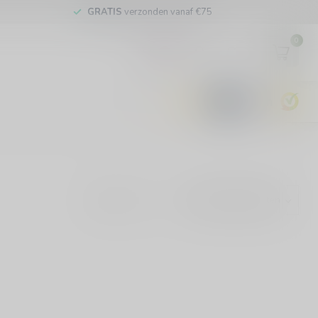
GRATIS
verzonden vanaf €75
0
EUR
9.6
Toon: