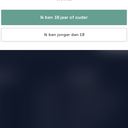
Abonneer 
 jouw aankoop, bezoek dan onze
Zo blijf je alt
edrijfsgegevens, antwoorden op
wil je toch ni
eren om contact met ons op te nemen.
Ik ben 18 jaar of ouder
dus geen zorge
l
Ik ben jonger dan 18
tijden
Informatie
Gesloten
Klantenservice
Over Speciaalbierpakket.nl
09.00 - 18.00
18+ Leeftijdscheck aan de deur
09.00 - 18.00
Verzenden & retourneren
09.00 - 18.00
International Shipping
09.00 - 18.00
Bestellen