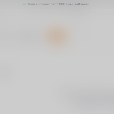
Keuze uit meer dan
1000 speciaalbieren
inkel
Klantenservice
SALE
ducten
Geen producten g
GA VERDER MET WIN