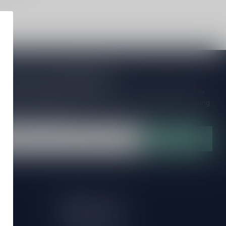
je op onze nieuwsbrief!
ijd op de hoogte van speciale releases en mooie aanbiedingen. Die
et missen!? We versturen maximaal één keer per maand een mailing
n over onnodige spam!
Abonneer
Mijn account
Account informatie