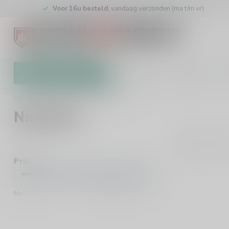
Voor 16u besteld
, vandaag verzonden (ma t/m vr)
Alle categorieën
Cadeaubon
Brouwers
W
Home
/
Brouwers
/
Naastbos
Naastbos
0
Pro
Prijs
Min
Max