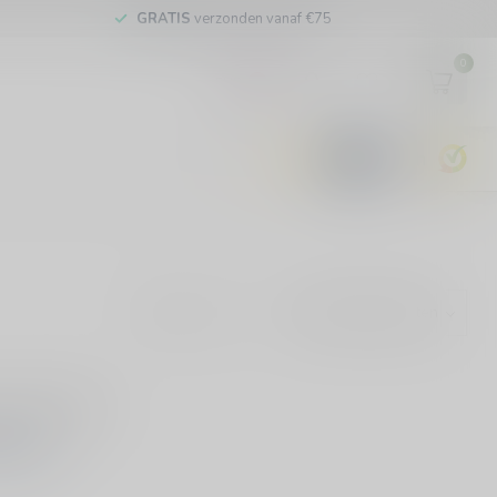
GRATIS
verzonden vanaf €75
0
EUR
9.6
Toon:
evonden!
KELEN