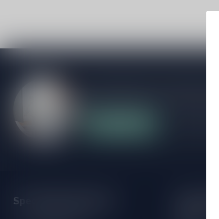
Als je vragen hebt over onze producten of
klantenservicepagina. Hier vindt je onze b
veelgestelde vragen en verschillende mani
Klantenservice
Onze winke
Speciaalbierpakket.nl
Openings
Maandag: