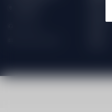
Zeemanlaan 22B
Dinsdag:
2313SZ Leiden
Nederland
Woensdag:
Donderdag:
071-2400285
Vrijdag:
Zaterdag:
info@speciaalbierpakket.nl
Zondag: