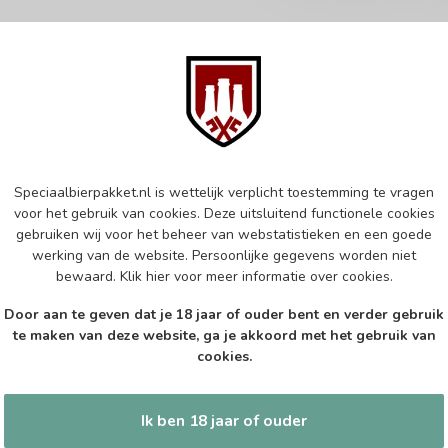
Abonneer 
 jouw aankoop, bezoek dan onze
Zo blijf je alt
edrijfsgegevens, antwoorden op
Speciaalbierpakket.nl is wettelijk verplicht toestemming te vragen
wil je toch ni
eren om contact met ons op te nemen.
voor het gebruik van cookies. Deze uitsluitend functionele cookies
dus geen zorge
gebruiken wij voor het beheer van webstatistieken en een goede
l
werking van de website. Persoonlijke gegevens worden niet
bewaard.
Klik hier
voor meer informatie over cookies.
Door aan te geven dat je 18 jaar of ouder bent en verder gebruik
te maken van deze website, ga je akkoord met het gebruik van
cookies.
tijden
Informatie
Ik ben 18 jaar of ouder
Gesloten
Klantenservice