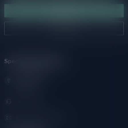
Klantenservice
Onze winkel
Speciaalbierpakket.nl
Zeemanlaan 22B
2313SZ Leiden
Nederland
071-2400285
info@speciaalbierpakket.nl