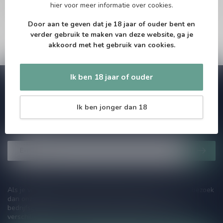
hier
voor meer informatie over cookies.
grenzen van bier en de cultuur eromheen te verleggen door de
"Other Half" van de industrie te vertegenwoordigen.
Door aan te geven dat je 18 jaar of ouder bent en
verder gebruik te maken van deze website, ga je
akkoord met het gebruik van cookies.
Ik ben 18 jaar of ouder
Abonneer je op onze nieuwsbrief!
Zo blijf je altijd op de hoogte van speciale releases en mooie
aanbiedingen. Die wil je toch niet missen!? We versturen
Ik ben jonger dan 18
maximaal één keer per maand een mailing dus geen zorgen over
onnodige spam!
Als je vragen hebt over onze producten of jouw aankoop, bezoek
dan onze klantenservicepagina. Hier vindt je onze
bedrijfsgegevens, antwoorden op veelgestelde vragen en
verschillende manieren om contact met ons op te nemen.