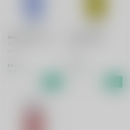
OTHER HALF
OTHER HALF
Other Half Blue Crab
Other Half Rabe
DDH IPA
DDH IPA
€8,95
€7,85
Op voorraad
Op voorraad