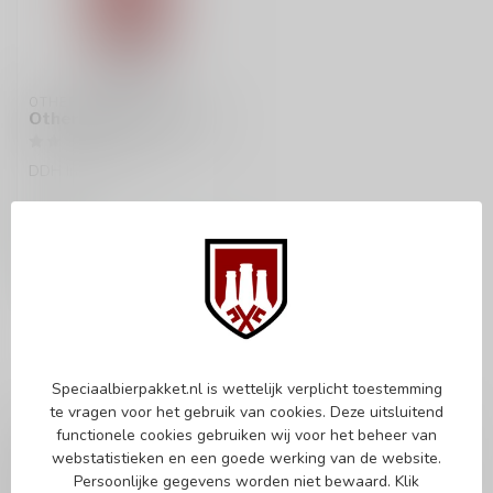
OTHER HALF
Other Half Curly Fries
DDH India Pale Ale
€8,95
Op voorraad
Speciaalbierpakket.nl is wettelijk verplicht toestemming
te vragen voor het gebruik van cookies. Deze uitsluitend
Sam Richardson, Matt Monahan en Andrew Burman richtten in
functionele cookies gebruiken wij voor het beheer van
2014 Other Half Brewing Company op in Brooklyn, NY met een
webstatistieken en een goede werking van de website.
simpele missie: bier maken dat ze zelf wilden drinken van een
Persoonlijke gegevens worden niet bewaard.
Klik
bedrijf waar ze deel van wilden uitmaken. Hun visie was om de