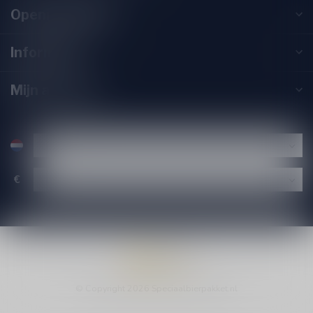
Openingstijden
Informatie
Mijn account
€
© Copyright 2026 Speciaalbierpakket.nl