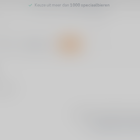
Keuze uit meer dan
1000 speciaalbieren
inkel
Klantenservice
SALE
ducten
Geen producten g
GA VERDER MET WIN