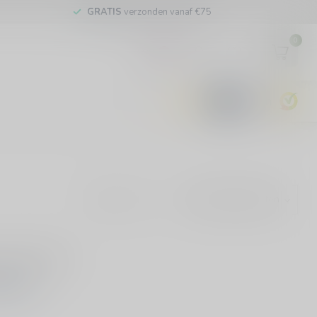
GRATIS
verzonden vanaf €75
0
EUR
9.6
Toon:
evonden!
KELEN