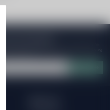
je op onze nieuwsbrief!
ijd op de hoogte van speciale releases en mooie aanbiedingen. Die
et missen!? We versturen maximaal één keer per maand een mailing
n over onnodige spam!
Abonneer
Mijn account
Account informatie