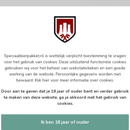
Abonneer 
 jouw aankoop, bezoek dan onze
Zo blijf je alt
edrijfsgegevens, antwoorden op
Speciaalbierpakket.nl is wettelijk verplicht toestemming te vragen
wil je toch ni
eren om contact met ons op te nemen.
voor het gebruik van cookies. Deze uitsluitend functionele cookies
dus geen zorge
gebruiken wij voor het beheer van webstatistieken en een goede
l
werking van de website. Persoonlijke gegevens worden niet
bewaard.
Klik hier
voor meer informatie over cookies.
Door aan te geven dat je 18 jaar of ouder bent en verder gebruik
te maken van deze website, ga je akkoord met het gebruik van
cookies.
tijden
Informatie
Ik ben 18 jaar of ouder
Gesloten
Klantenservice