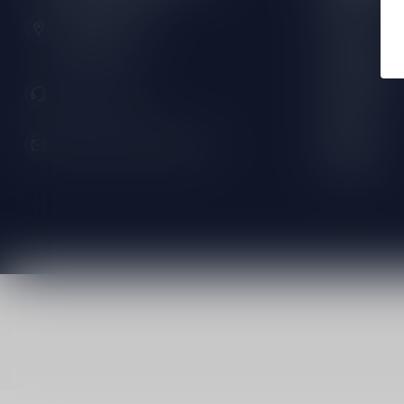
Zeemanlaan 22B
Dinsdag:
2313SZ Leiden
Nederland
Woensdag:
Donderdag:
071-2400285
Vrijdag:
Zaterdag:
info@speciaalbierpakket.nl
Zondag: