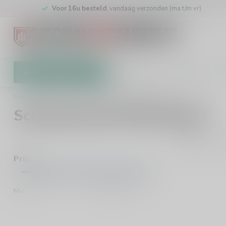
Voor 16u besteld
, vandaag verzonden (ma t/m vr)
Alle categorieën
Cadeaubon
Brouwers
W
Home
/
Brouwers
/
Schlossbrauerei Reckendorf
Schlossbrauerei Reckendorf
0
Pro
Prijs
Min
Max