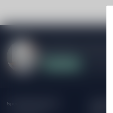
Als je vragen hebt over onze producten of
klantenservicepagina. Hier vindt je onze b
veelgestelde vragen en verschillende mani
Klantenservice
Onze winke
Speciaalbierpakket.nl
Openings
Maandag: