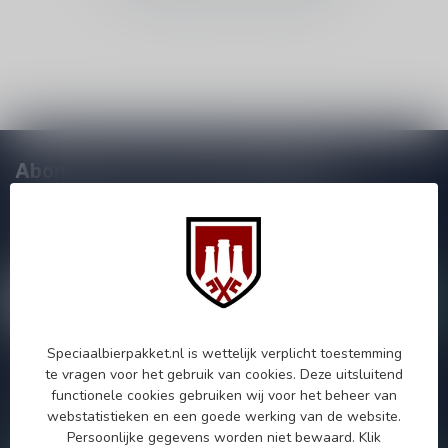
Abonneer je op onze nieuwsbrief!
Zo blijf je altijd op de hoogte van speciale releases en mooie
aanbiedingen. Die wil je toch niet missen!? We versturen
maximaal één keer per maand een mailing dus geen zorgen over
onnodige spam!
Speciaalbierpakket.nl is wettelijk verplicht toestemming
te vragen voor het gebruik van cookies. Deze uitsluitend
Als je vragen hebt over onze producten of jouw aankoop, bezoek
functionele cookies gebruiken wij voor het beheer van
dan onze klantenservicepagina. Hier vindt je onze
webstatistieken en een goede werking van de website.
bedrijfsgegevens, antwoorden op veelgestelde vragen en
verschillende manieren om contact met ons op te nemen.
Persoonlijke gegevens worden niet bewaard.
Klik