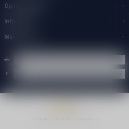
Openingstijden
Informatie
Mijn account
€
© Copyright 2026 Speciaalbierpakket.nl