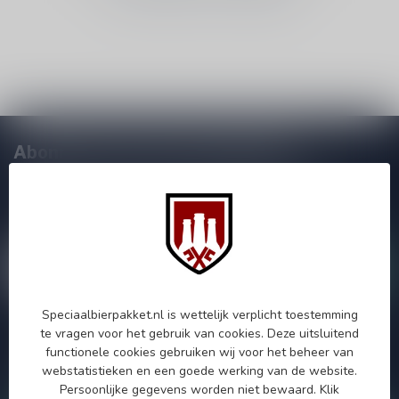
Abonneer je op onze nieuwsbrief!
Zo blijf je altijd op de hoogte van speciale releases en mooie
aanbiedingen. Die wil je toch niet missen!? We versturen
maximaal één keer per maand een mailing dus geen zorgen over
onnodige spam!
Speciaalbierpakket.nl is wettelijk verplicht toestemming
te vragen voor het gebruik van cookies. Deze uitsluitend
Als je vragen hebt over onze producten of jouw aankoop, bezoek
functionele cookies gebruiken wij voor het beheer van
dan onze klantenservicepagina. Hier vindt je onze
webstatistieken en een goede werking van de website.
bedrijfsgegevens, antwoorden op veelgestelde vragen en
verschillende manieren om contact met ons op te nemen.
Persoonlijke gegevens worden niet bewaard.
Klik