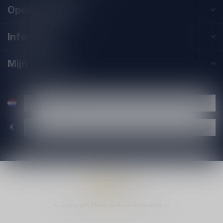
Openingstijden
Informatie
Mijn account
€
© Copyright 2026 Speciaalbierpakket.nl