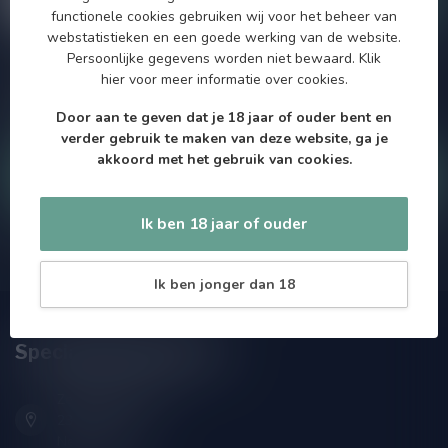
functionele cookies gebruiken wij voor het beheer van
webstatistieken en een goede werking van de website.
Persoonlijke gegevens worden niet bewaard.
Klik
Als je vragen hebt over onze producten of jouw aankoop, bezoek
hier
voor meer informatie over cookies.
dan onze klantenservicepagina. Hier vindt je onze
bedrijfsgegevens, antwoorden op veelgestelde vragen en
Door aan te geven dat je 18 jaar of ouder bent en
verschillende manieren om contact met ons op te nemen.
verder gebruik te maken van deze website, ga je
akkoord met het gebruik van cookies.
Klantenservice
Ik ben 18 jaar of ouder
Onze winkel
Ik ben jonger dan 18
Speciaalbierpakket.nl
Zeemanlaan 22B
2313SZ Leiden
Nederland