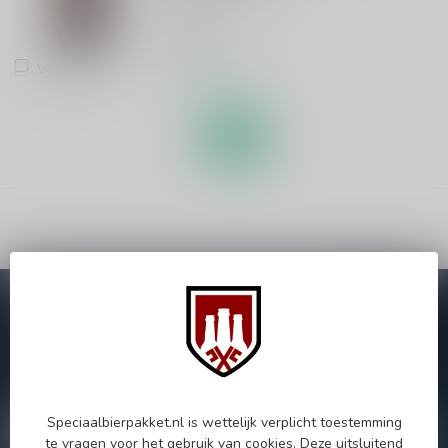
Glutenvrije Dubbel
€3,05
Vergelijk
Op voorraad
Abonneer je op onze nieuwsbrief!
Zo blijf je altijd op de hoogte van speciale releases en mooie
aanbiedingen. Die wil je toch niet missen!? We versturen
maximaal één keer per maand een mailing dus geen zorgen over
onnodige spam!
Speciaalbierpakket.nl is wettelijk verplicht toestemming
te vragen voor het gebruik van cookies. Deze uitsluitend