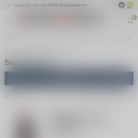
Keuze uit meer dan
1000 speciaalbieren
GRATIS
v
9.6
0
MENU
Home
/
Brouwers
/
Slaapmutske
Slaapmutske
Filters
SLAAPMUTSKE
Slaapmutske Dubbel
Glutenvrij