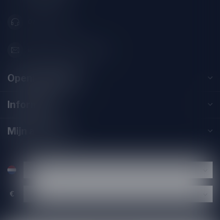
071-2400285
info@speciaalbierpakket.nl
Openingstijden
Informatie
Mijn account
€