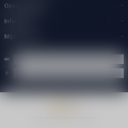
Openingstijden
Informatie
Mijn account
€
© Copyright 2026 Speciaalbierpakket.nl