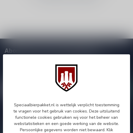
Abonneer je op onze nieuwsbrief!
Zo blijf je altijd op de hoogte van speciale releases en mooie
aanbiedingen. Die wil je toch niet missen!? We versturen
maximaal één keer per maand een mailing dus geen zorgen over
onnodige spam!
Speciaalbierpakket.nl is wettelijk verplicht toestemming
te vragen voor het gebruik van cookies. Deze uitsluitend
Als je vragen hebt over onze producten of jouw aankoop, bezoek
functionele cookies gebruiken wij voor het beheer van
dan onze klantenservicepagina. Hier vindt je onze
webstatistieken en een goede werking van de website.
bedrijfsgegevens, antwoorden op veelgestelde vragen en
verschillende manieren om contact met ons op te nemen.
Persoonlijke gegevens worden niet bewaard.
Klik