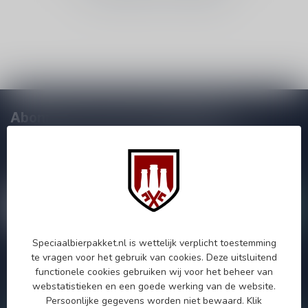
Abonneer je op onze nieuwsbrief!
Zo blijf je altijd op de hoogte van speciale releases en mooie
aanbiedingen. Die wil je toch niet missen!? We versturen
maximaal één keer per maand een mailing dus geen zorgen over
onnodige spam!
Speciaalbierpakket.nl is wettelijk verplicht toestemming
te vragen voor het gebruik van cookies. Deze uitsluitend
Als je vragen hebt over onze producten of jouw aankoop, bezoek
functionele cookies gebruiken wij voor het beheer van
dan onze klantenservicepagina. Hier vindt je onze
webstatistieken en een goede werking van de website.
bedrijfsgegevens, antwoorden op veelgestelde vragen en
verschillende manieren om contact met ons op te nemen.
Persoonlijke gegevens worden niet bewaard.
Klik