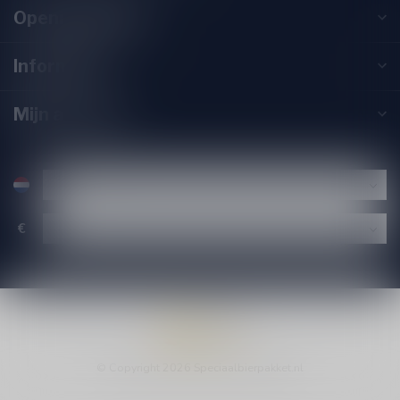
Openingstijden
Informatie
Mijn account
€
© Copyright 2026 Speciaalbierpakket.nl