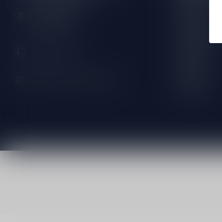
Zeemanlaan 22B
Dinsdag:
2313SZ Leiden
Nederland
Woensdag:
Donderdag:
071-2400285
Vrijdag:
Zaterdag:
info@speciaalbierpakket.nl
Zondag: