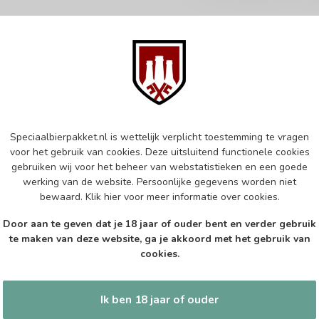
Abonneer 
 jouw aankoop, bezoek dan onze
Zo blijf je alt
edrijfsgegevens, antwoorden op
Speciaalbierpakket.nl is wettelijk verplicht toestemming te vragen
wil je toch ni
eren om contact met ons op te nemen.
voor het gebruik van cookies. Deze uitsluitend functionele cookies
dus geen zorge
gebruiken wij voor het beheer van webstatistieken en een goede
l
werking van de website. Persoonlijke gegevens worden niet
bewaard.
Klik hier
voor meer informatie over cookies.
Door aan te geven dat je 18 jaar of ouder bent en verder gebruik
te maken van deze website, ga je akkoord met het gebruik van
cookies.
tijden
Informatie
Ik ben 18 jaar of ouder
Gesloten
Klantenservice