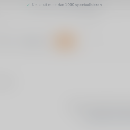
Keuze uit meer dan
1000 speciaalbieren
inkel
Klantenservice
SALE
ducten
Geen producten g
GA VERDER MET WIN