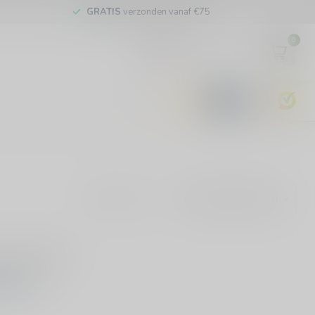
GRATIS
verzonden vanaf €75
0
EUR
9.6
Toon:
evonden!
KELEN