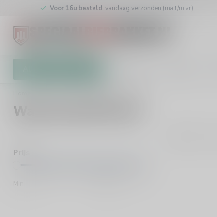
Voor 16u besteld
, vandaag verzonden (ma t/m vr)
Alle categorieën
Cadeaubon
Brouwers
W
Home
/
Brouwers
/
Waterland Brewery
Waterland Brewery
0
Pro
Prijs
Min
Max