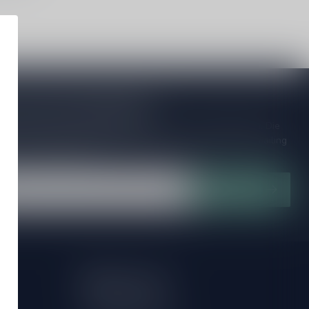
je op onze nieuwsbrief!
ijd op de hoogte van speciale releases en mooie aanbiedingen. Die
et missen!? We versturen maximaal één keer per maand een mailing
n over onnodige spam!
Abonneer
Mijn account
Account informatie