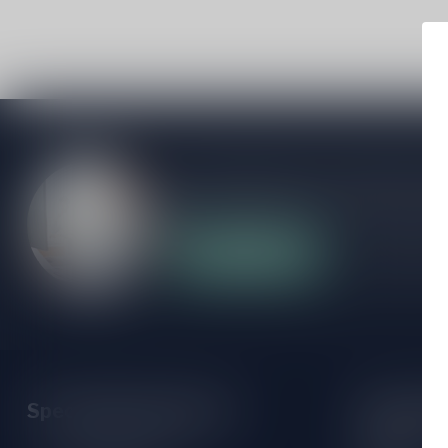
Als je vragen hebt over onze producten of
klantenservicepagina. Hier vindt je onze b
veelgestelde vragen en verschillende mani
Klantenservice
Onze winke
Speciaalbierpakket.nl
Openings
Maandag: