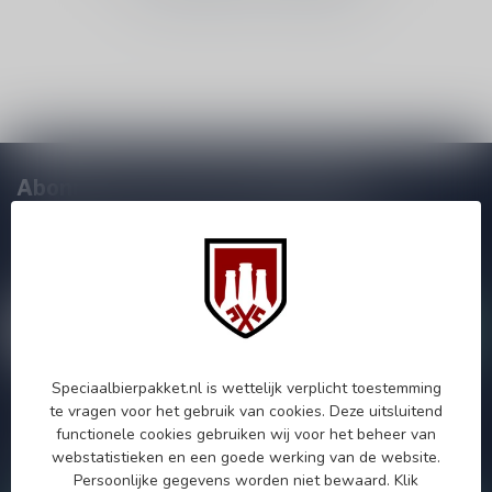
Abonneer je op onze nieuwsbrief!
Zo blijf je altijd op de hoogte van speciale releases en mooie
aanbiedingen. Die wil je toch niet missen!? We versturen
maximaal één keer per maand een mailing dus geen zorgen over
onnodige spam!
Speciaalbierpakket.nl is wettelijk verplicht toestemming
te vragen voor het gebruik van cookies. Deze uitsluitend
Als je vragen hebt over onze producten of jouw aankoop, bezoek
functionele cookies gebruiken wij voor het beheer van
dan onze klantenservicepagina. Hier vindt je onze
webstatistieken en een goede werking van de website.
bedrijfsgegevens, antwoorden op veelgestelde vragen en
verschillende manieren om contact met ons op te nemen.
Persoonlijke gegevens worden niet bewaard.
Klik