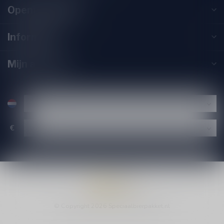
Openingstijden
Informatie
Mijn account
€
© Copyright 2026 Speciaalbierpakket.nl