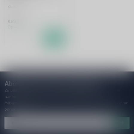
Kerstbier
€89,95
Op voorraad
Abonneer je op onze nieuwsbrief!
Zo blijf je altijd op de hoogte van speciale releases en mooie
aanbiedingen. Die wil je toch niet missen!? We versturen
maximaal één keer per maand een mailing dus geen zorgen over
onnodige spam!