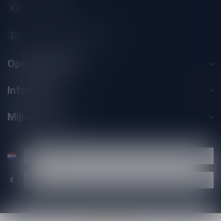
071-2400285
info@speciaalbierpakket.nl
Openingstijden
Informatie
Mijn account
€