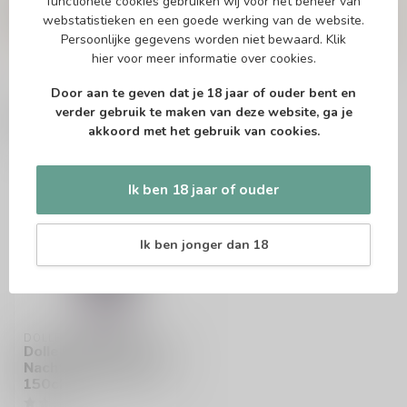
functionele cookies gebruiken wij voor het beheer van
niet en neem contact met ons op. Dit kan
webstatistieken en een goede werking van de website.
telefonisch via 071-2400285 of via de e-mail op
info@speciaalbierpakket.nl
. We helpen je graag!
Persoonlijke gegevens worden niet bewaard.
Klik
hier
voor meer informatie over cookies.
Door aan te geven dat je 18 jaar of ouder bent en
verder gebruik te maken van deze website, ga je
Recent bekeken
akkoord met het gebruik van cookies.
Ik ben 18 jaar of ouder
Ik ben jonger dan 18
DOLLE BROUWERS
Dolle Brouwers Stille
Nacht 2025 Magnum
150cl