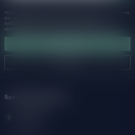
Als je vragen hebt over onze producten of jouw aankoop, bezoek
dan onze klantenservicepagina. Hier vindt je onze
bedrijfsgegevens, antwoorden op veelgestelde vragen en
verschillende manieren om contact met ons op te nemen.
Klantenservice
Onze winkel
Speciaalbierpakket.nl
Zeemanlaan 22B
2313SZ Leiden
Nederland