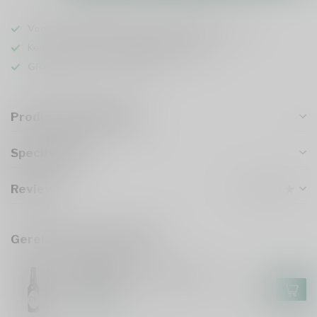
Voor 16u besteld
, vandaag verzonden (ma t/m vr)
Keuze uit meer dan
1000 speciaalbieren
GRATIS
verzonden vanaf €75
Productomschrijving
Specificaties
Reviews
Gerelateerde producten
GULPENER
Gulpener Barrel Aged Gulle
Tinus 2024
€7,55
Op voorraad