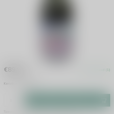
€89,95
Op voorraad (1)
Incl. btw
Kerstbier
Lees meer
.
Toevoegen aan winkelwagen
Toevoegen om te vergelijken
Deel dit product