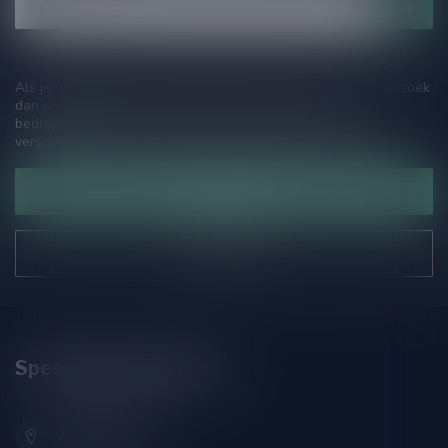
Als je vragen hebt over onze producten of jouw aankoop, bezoek
dan onze klantenservicepagina. Hier vindt je onze
bedrijfsgegevens, antwoorden op veelgestelde vragen en
verschillende manieren om contact met ons op te nemen.
Klantenservice
Onze winkel
Speciaalbierpakket.nl
Zeemanlaan 22B
2313SZ Leiden