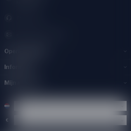
Nederland
071-2400285
info@speciaalbierpakket.nl
Openingstijden
Informatie
Mijn account
€