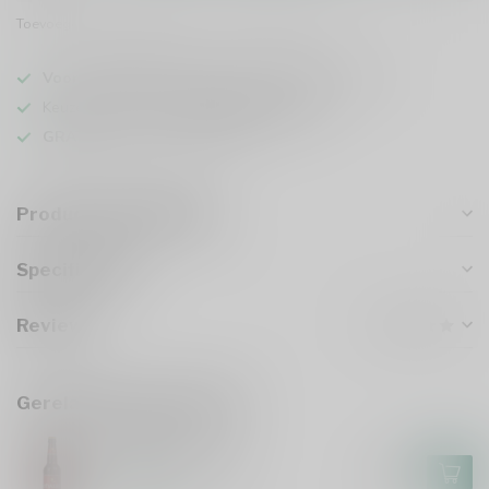
Toevoegen om te vergelijken
Deel dit product
Voor 16u besteld
, vandaag verzonden (ma t/m vr)
Keuze uit meer dan
1000 speciaalbieren
GRATIS
verzonden vanaf €75
Productomschrijving
Specificaties
Reviews
Gerelateerde producten
O'HARA'S
O'Hara's Irish Red
€2,15