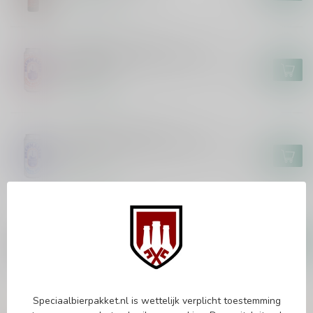
Op voorraad
DUNDALK BAY BREWERY
Dundalk Bay Brewmaster Irish
Red Ale
€3,10
Op voorraad
DUNDALK BAY BREWERY
Dundalk Bay Brewmaster Irish
IPA
€3,15
Op voorraad
DUNDALK BAY BREWERY
Dundalk Bay Brewmaster
Barrel Aged Irish Stout
€8,35
Op voorraad
Speciaalbierpakket.nl is wettelijk verplicht toestemming