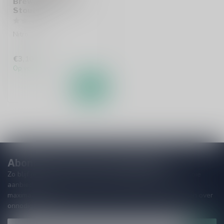
Brewmaster Nitro
Stout
Nitro Stout
€3,10
Op voorraad
Abonneer je op onze nieuwsbrief!
Zo blijf je altijd op de hoogte van speciale releases en mooie
aanbiedingen. Die wil je toch niet missen!? We versturen
maximaal één keer per maand een mailing dus geen zorgen over
onnodige spam!