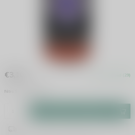
€3,10
Op voorraad (29)
Incl. btw
Nitro Stout
Lees meer
.
Toevoegen aan winkelwagen