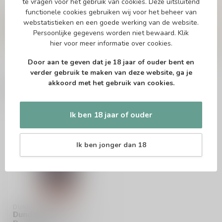
te vragen voor het gebruik van cookies. Deze uitsluitend
Vragen over dit product?
functionele cookies gebruiken wij voor het beheer van
Of heb je hulp nodig bij het bestellen? Twijfel
webstatistieken en een goede werking van de website.
niet en neem contact met ons op. Dit kan
Persoonlijke gegevens worden niet bewaard.
Klik
telefonisch via 071-2400285 of via de e-mail op
hier
voor meer informatie over cookies.
info@speciaalbierpakket.nl
. We helpen je graag!
Door aan te geven dat je 18 jaar of ouder bent en
verder gebruik te maken van deze website, ga je
akkoord met het gebruik van cookies.
Recent bekeken
Ik ben 18 jaar of ouder
Ik ben jonger dan 18
DUNDALK BAY BREWERY
Dundalk Bay