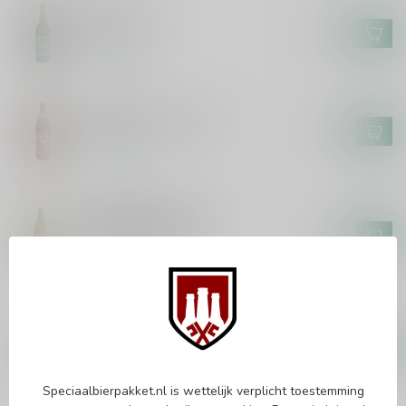
DIEBELS
Diebels Alt
€3,30
Op voorraad
ROTHAUS
Rothaus Hefeweizen
€2,70
Op voorraad
BROWAR PINTA
PINTA x Schönramer-
Geburtstags Pils
€4,70
Op voorraad
ENGELBRÄU
Engelbräu Allgäuer Brotzeit
Bier
€3,20
Op voorraad
Speciaalbierpakket.nl is wettelijk verplicht toestemming