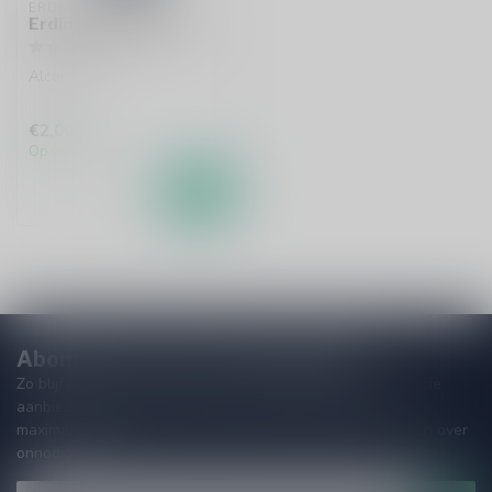
ERDINGER
Erdinger Alkoholfrei
Alcoholvrij
€2,00
Op voorraad
Abonneer je op onze nieuwsbrief!
Zo blijf je altijd op de hoogte van speciale releases en mooie
aanbiedingen. Die wil je toch niet missen!? We versturen
maximaal één keer per maand een mailing dus geen zorgen over
onnodige spam!