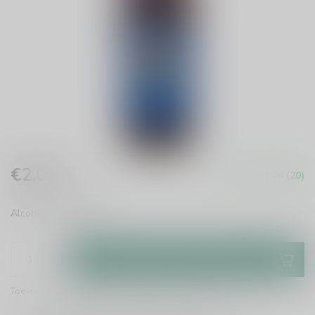
€2,00
Op voorraad (20)
Incl. btw
Alcoholvrij
Lees meer
.
Toevoegen aan winkelwagen
Toevoegen om te vergelijken
Deel dit product