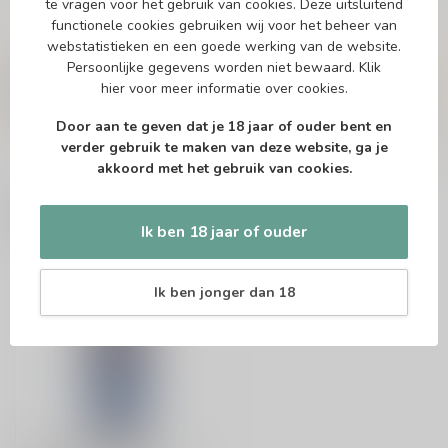
te vragen voor het gebruik van cookies. Deze uitsluitend
functionele cookies gebruiken wij voor het beheer van
webstatistieken en een goede werking van de website.
Vragen over dit product?
Persoonlijke gegevens worden niet bewaard.
Klik
Of heb je hulp nodig bij het bestellen? Twijfel
hier
voor meer informatie over cookies.
niet en neem contact met ons op. Dit kan
telefonisch via 071-2400285 of via de e-mail op
Door aan te geven dat je 18 jaar of ouder bent en
info@speciaalbierpakket.nl
. We helpen je graag!
verder gebruik te maken van deze website, ga je
akkoord met het gebruik van cookies.
Recent bekeken
Ik ben 18 jaar of ouder
Ik ben jonger dan 18