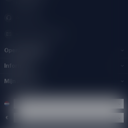
Nederland
071-2400285
info@speciaalbierpakket.nl
Openingstijden
Informatie
Mijn account
€