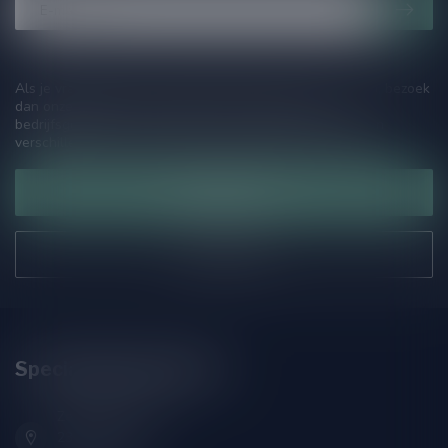
Als je vragen hebt over onze producten of jouw aankoop, bezoek
dan onze klantenservicepagina. Hier vindt je onze
bedrijfsgegevens, antwoorden op veelgestelde vragen en
verschillende manieren om contact met ons op te nemen.
Klantenservice
Onze winkel
Speciaalbierpakket.nl
Zeemanlaan 22B
2313SZ Leiden