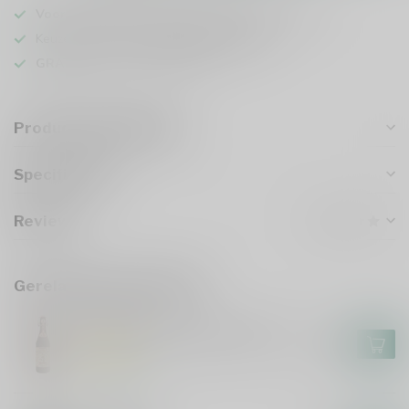
Voor 16u besteld
, vandaag verzonden (ma t/m vr)
Keuze uit meer dan
1000 speciaalbieren
GRATIS
verzonden vanaf €75
Productomschrijving
Specificaties
Reviews
Gerelateerde producten
UNERTL
Unertl Erinnerungstrunk Ursud
€4,00
Op voorraad