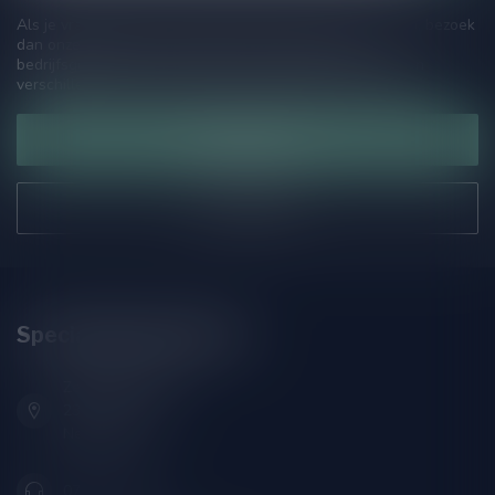
Als je vragen hebt over onze producten of jouw aankoop, bezoek
dan onze klantenservicepagina. Hier vindt je onze
bedrijfsgegevens, antwoorden op veelgestelde vragen en
verschillende manieren om contact met ons op te nemen.
Klantenservice
Onze winkel
Speciaalbierpakket.nl
Zeemanlaan 22B
2313SZ Leiden
Nederland
071-2400285