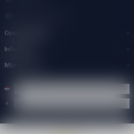
info@speciaalbierpakket.nl
Openingstijden
Informatie
Mijn account
€