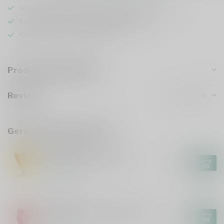
Voor 16u besteld
, vandaag verzonden (ma t/m vr)
Keuze uit meer dan
1000 speciaalbieren
GRATIS
verzonden vanaf €75
Productomschrijving
Reviews
Gerelateerde producten
AFFLIGEM
Affligem Bierglas 30cl
€4,95
Op voorraad
LIEFMANS
Liefmans On the Rocks Glas
€3,00