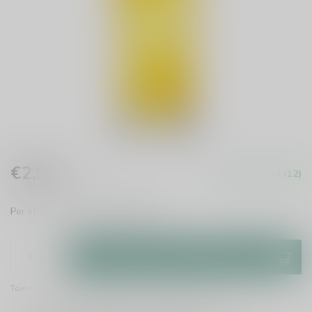
€2,95
Op voorraad (12)
Incl. btw
Per stuk te bestellen.
Lees meer
.
Toevoegen aan winkelwagen
Toevoegen om te vergelijken
Deel dit product