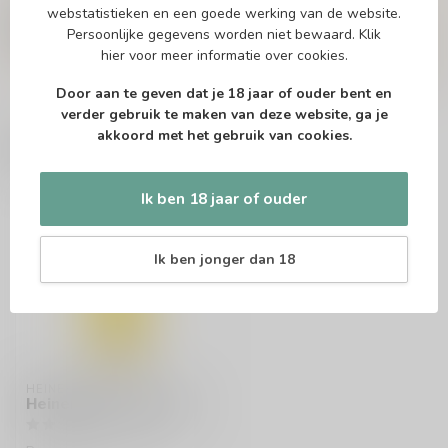
Of heb je hulp nodig bij het bestellen? Twijfel
webstatistieken en een goede werking van de website.
niet en neem contact met ons op. Dit kan
Persoonlijke gegevens worden niet bewaard.
Klik
telefonisch via 071-2400285 of via de e-mail op
hier
voor meer informatie over cookies.
info@speciaalbierpakket.nl
. We helpen je graag!
Door aan te geven dat je 18 jaar of ouder bent en
verder gebruik te maken van deze website, ga je
akkoord met het gebruik van cookies.
Recent bekeken
Ik ben 18 jaar of ouder
Ik ben jonger dan 18
HEINEKEN
Heineken 0.0 Bierglas