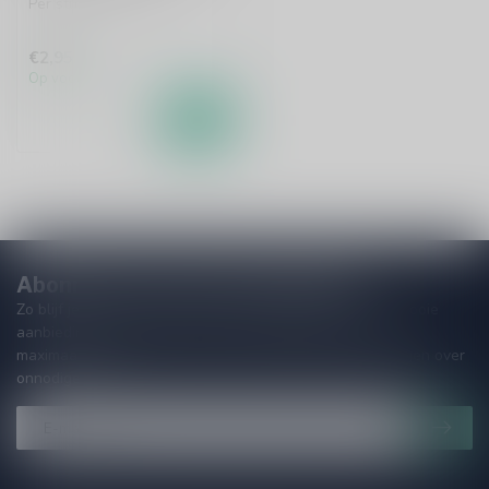
Per stuk te bestellen.
€2,95
Op voorraad
Abonneer je op onze nieuwsbrief!
Zo blijf je altijd op de hoogte van speciale releases en mooie
aanbiedingen. Die wil je toch niet missen!? We versturen
maximaal één keer per maand een mailing dus geen zorgen over
onnodige spam!