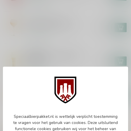
Op voorraad
BRASSERIE CAULIER
Paix Dieu Bierglas 25cl
€18,95
Op voorraad
ERDINGER
Erdinger The Legend WK
Bierglas
€5,95
Op voorraad
PAULANER
Paulaner Weisse Bierglas 50cl
€4,95
Op voorraad
Speciaalbierpakket.nl is wettelijk verplicht toestemming
te vragen voor het gebruik van cookies. Deze uitsluitend
Vragen over dit product?
functionele cookies gebruiken wij voor het beheer van