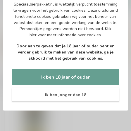
Speciaalbierpakket.nl is wettelijk verplicht toestemming
Op voorraad
te vragen voor het gebruik van cookies. Deze uitsluitend
functionele cookies gebruiken wij voor het beheer van
webstatistieken en een goede werking van de website.
Persoonlijke gegevens worden niet bewaard.
Klik
Vragen over dit product?
hier
voor meer informatie over cookies.
Of heb je hulp nodig bij het bestellen? Twijfel
niet en neem contact met ons op. Dit kan
Door aan te geven dat je 18 jaar of ouder bent en
telefonisch via 071-2400285 of via de e-mail op
verder gebruik te maken van deze website, ga je
info@speciaalbierpakket.nl
. We helpen je graag!
akkoord met het gebruik van cookies.
Ik ben 18 jaar of ouder
Recent bekeken
Ik ben jonger dan 18