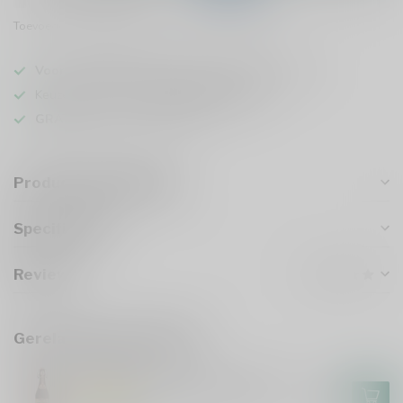
Toevoegen om te vergelijken
Deel dit product
Voor 16u besteld
, vandaag verzonden (ma t/m vr)
Keuze uit meer dan
1000 speciaalbieren
GRATIS
verzonden vanaf €75
Productomschrijving
Specificaties
Reviews
Gerelateerde producten
UNERTL
Unertl Erinnerungstrunk Ursud
€4,00