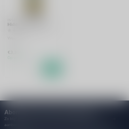
INSEL
Hiddenseer Weizen
Weizen
€3,30
Op voorraad
Abonneer je op onze nieuwsbrief!
Zo blijf je altijd op de hoogte van speciale releases en mooie
aanbiedingen. Die wil je toch niet missen!? We versturen