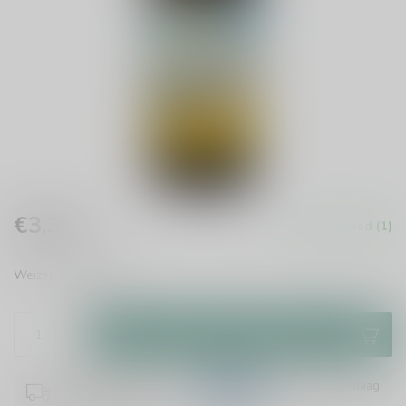
€3,30
Op voorraad (1)
Incl. btw
Weizen
Lees meer
.
Toevoegen aan winkelwagen
Plaats je bestelling binnen
11:01:42
en het wordt vandaag
nog verzonden!