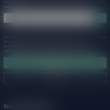
maximaal één keer per maand een mailing dus geen zorgen over
onnodige spam!
Als je vragen hebt over onze producten of jouw aankoop, bezoek
dan onze klantenservicepagina. Hier vindt je onze
bedrijfsgegevens, antwoorden op veelgestelde vragen en
verschillende manieren om contact met ons op te nemen.
Klantenservice
Onze winkel
Speciaalbierpakket.nl