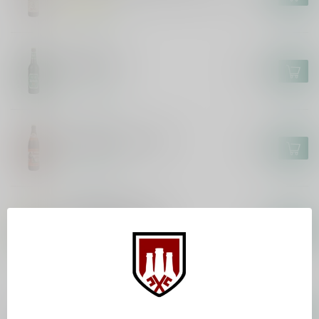
Op voorraad
DIEBELS
Diebels Alt
€3,30
Op voorraad
ROTHAUS
Rothaus Hefeweizen
€2,70
Op voorraad
BROWAR PINTA
PINTA x Schönramer-
Geburtstags Pils
€4,70
Op voorraad
ENGELBRÄU
Engelbräu Allgäuer Brotzeit
Bier
€3,20