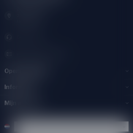
Zeemanlaan 22B
2313SZ Leiden
Nederland
071-2400285
info@speciaalbierpakket.nl
Openingstijden
Informatie
Mijn account