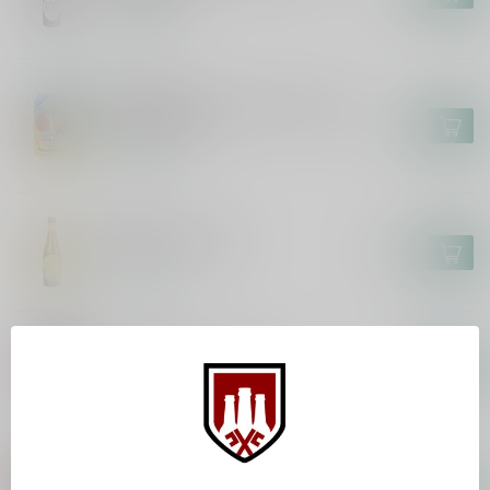
Op voorraad
BROUWERIJ 'T IJ
Brouwerij 't IJ x Eeuwige Jeugd -
Paradijsvogel
€3,70
Op voorraad
HUYGHE
Mongozo Banana
€2,85
Op voorraad
KOMPAAN
Kompaan Kinky Cactus
€2,65
Op voorraad
KOMPAAN
Kompaan Foreign Legion 2025
€36,95