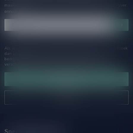
maximaal één keer per maand een mailing dus geen zorgen over
onnodige spam!
Als je vragen hebt over onze producten of jouw aankoop, bezoek
dan onze klantenservicepagina. Hier vindt je onze
bedrijfsgegevens, antwoorden op veelgestelde vragen en
verschillende manieren om contact met ons op te nemen.
Klantenservice
Onze winkel
Speciaalbierpakket.nl