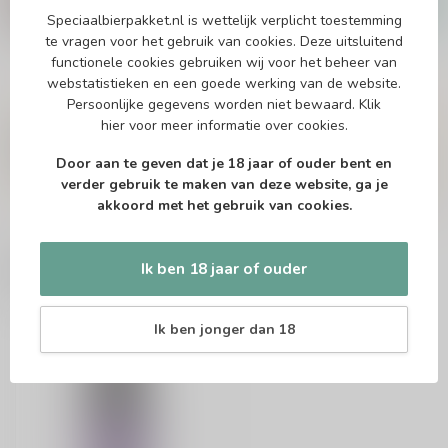
€27,79
Speciaalbierpakket.nl is wettelijk verplicht toestemming
Op voorraad
te vragen voor het gebruik van cookies. Deze uitsluitend
functionele cookies gebruiken wij voor het beheer van
webstatistieken en een goede werking van de website.
Persoonlijke gegevens worden niet bewaard.
Klik
Vragen over dit product?
hier
voor meer informatie over cookies.
Of heb je hulp nodig bij het bestellen? Twijfel
niet en neem contact met ons op. Dit kan
Door aan te geven dat je 18 jaar of ouder bent en
telefonisch via 071-2400285 of via de e-mail op
info@speciaalbierpakket.nl
. We helpen je graag!
verder gebruik te maken van deze website, ga je
akkoord met het gebruik van cookies.
Recent bekeken
Ik ben 18 jaar of ouder
Ik ben jonger dan 18