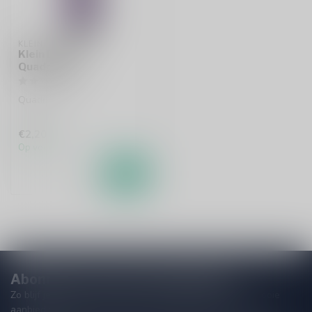
KLEIN DUIMPJE
Klein Duimpje
Quadrupel
Quadrupel
€2,20
Op voorraad
Abonneer je op onze nieuwsbrief!
Zo blijf je altijd op de hoogte van speciale releases en mooie
aanbiedingen. Die wil je toch niet missen!? We versturen