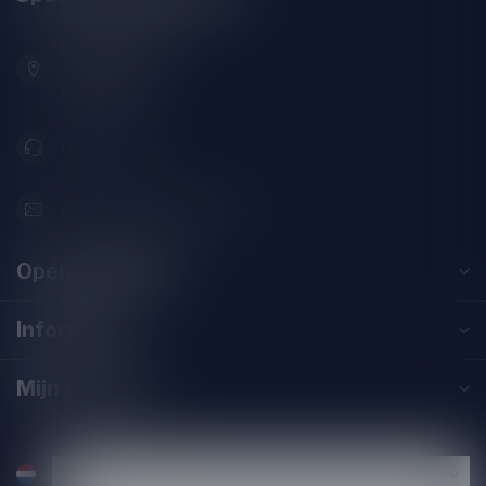
Zeemanlaan 22B
2313SZ Leiden
Nederland
071-2400285
info@speciaalbierpakket.nl
Openingstijden
Informatie
Mijn account