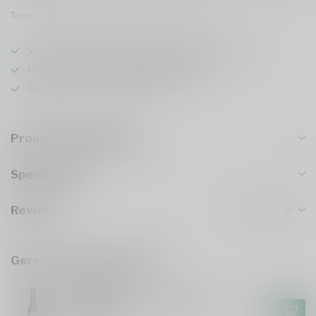
Toevoegen om te vergelijken
Deel dit product
Voor 16u besteld
, vandaag verzonden (ma t/m vr)
Keuze uit meer dan
1000 speciaalbieren
GRATIS
verzonden vanaf €75
Productomschrijving
Specificaties
Reviews
Gerelateerde producten
GULPENER
Gulpener Barrel Aged Gulle
Tinus 2024
€7,55