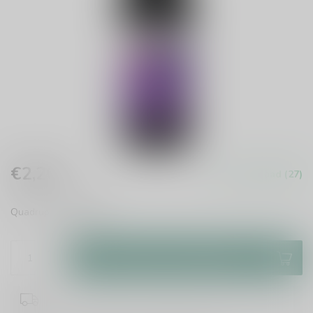
€2,20
Op voorraad (27)
Incl. btw
Quadrupel
Lees meer
.
Toevoegen aan winkelwagen