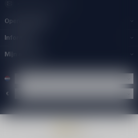
info@speciaalbierpakket.nl
Openingstijden
Informatie
Mijn account
€