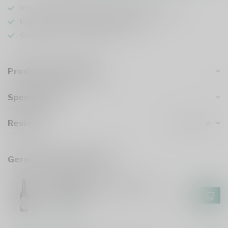
Voor 16u besteld
, vandaag verzonden (ma t/m vr)
Keuze uit meer dan
1000 speciaalbieren
GRATIS
verzonden vanaf €75
Productomschrijving
Specificaties
Reviews
Gerelateerde producten
GULPENER
Gulpener Barrel Aged Gulle
Tinus 2024
€7,55
Op voorraad