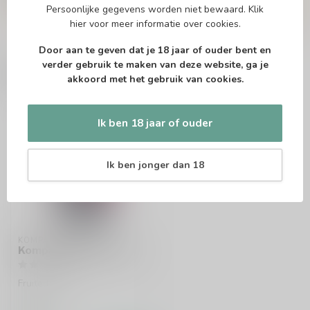
telefonisch via 071-2400285 of via de e-mail op
Persoonlijke gegevens worden niet bewaard.
Klik
info@speciaalbierpakket.nl
. We helpen je graag!
hier
voor meer informatie over cookies.
Door aan te geven dat je 18 jaar of ouder bent en
verder gebruik te maken van deze website, ga je
Recent bekeken
akkoord met het gebruik van cookies.
Ik ben 18 jaar of ouder
Ik ben jonger dan 18
KOMPAAN
Kompaan Kinky Cactus
Fruited Sour