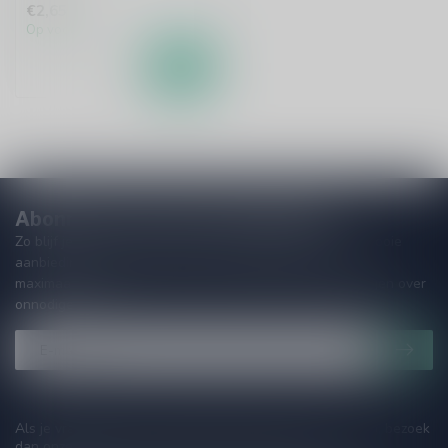
€2,65
Op voorraad
Abonneer je op onze nieuwsbrief!
Zo blijf je altijd op de hoogte van speciale releases en mooie
aanbiedingen. Die wil je toch niet missen!? We versturen
maximaal één keer per maand een mailing dus geen zorgen over
onnodige spam!
Als je vragen hebt over onze producten of jouw aankoop, bezoek
dan onze klantenservicepagina. Hier vindt je onze