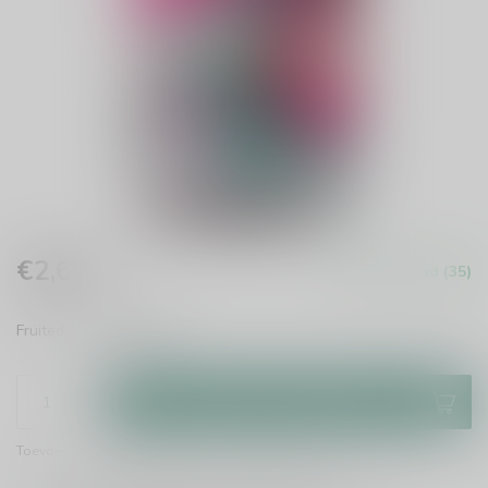
€2,65
Op voorraad (35)
Incl. btw
Fruited Sour
Lees meer
.
Toevoegen aan winkelwagen
Toevoegen om te vergelijken
Deel dit product