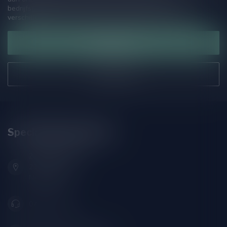
bedrijfsgegevens, antwoorden op veelgestelde vragen en
verschillende manieren om contact met ons op te nemen.
Klantenservice
Onze winkel
Speciaalbierpakket.nl
Zeemanlaan 22B
2313SZ Leiden
Nederland
071-2400285