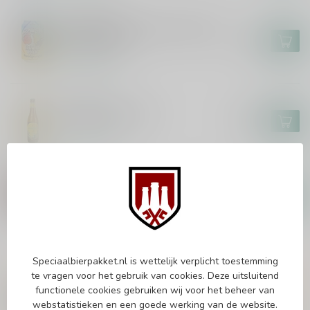
BROUWERIJ 'T IJ
Brouwerij 't IJ x Eeuwige Jeugd -
Paradijsvogel
€3,70
Op voorraad
HUYGHE
Mongozo Banana
€2,85
Op voorraad
KOMPAAN
Kompaan Foreign Legion 2025
€36,95
€27,79
Op voorraad
Speciaalbierpakket.nl is wettelijk verplicht toestemming
Vragen over dit product?
te vragen voor het gebruik van cookies. Deze uitsluitend
Of heb je hulp nodig bij het bestellen? Twijfel
functionele cookies gebruiken wij voor het beheer van
niet en neem contact met ons op. Dit kan
webstatistieken en een goede werking van de website.