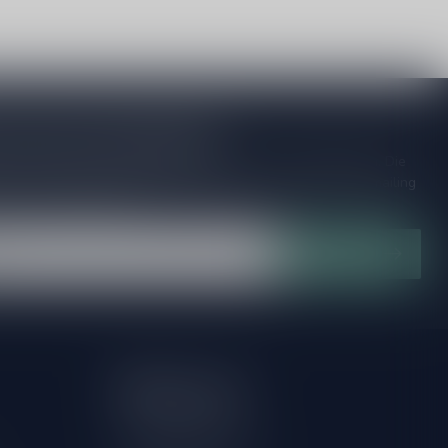
je op onze nieuwsbrief!
ijd op de hoogte van speciale releases en mooie aanbiedingen. Die
et missen!? We versturen maximaal één keer per maand een mailing
n over onnodige spam!
Abonneer
Mijn account
Account informatie