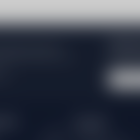
Abonneer 
 jouw aankoop, bezoek dan onze
Zo blijf je alt
edrijfsgegevens, antwoorden op
wil je toch ni
eren om contact met ons op te nemen.
dus geen zorge
l
tijden
Informatie
Gesloten
Klantenservice