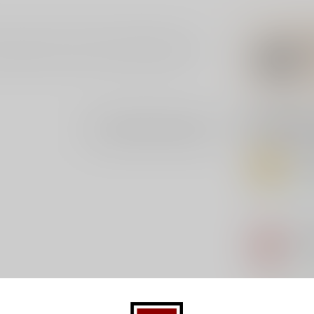
tuurlijk uit het echte Chouffe Bierglas 25cl.
Gerelatee
Je beoordeling toevoegen
AFF
Aff
Op 
LIE
Lie
Op 
BRA