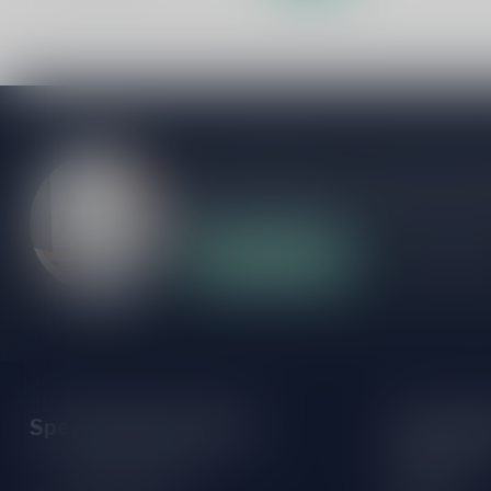
Als je vragen hebt over onze producten of
klantenservicepagina. Hier vindt je onze b
veelgestelde vragen en verschillende mani
Klantenservice
Onze winke
Speciaalbierpakket.nl
Openings
Maandag:
Zeemanlaan 22B