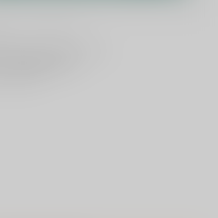
lijken
Deel dit product
ld
, vandaag verzonden (ma t/m vr)
dan
1000 speciaalbieren
en vanaf €75