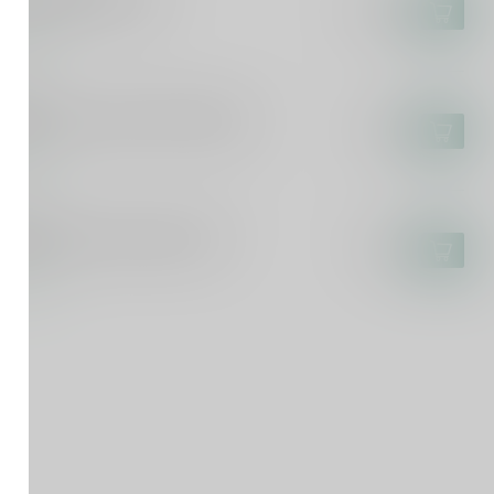
x Dieu Bierglas 25cl
€18,95
voorraad
DINGER
dinger The Legend WK Bierglas
€5,95
voorraad
ULANER
laner Weisse Bierglas 50cl
€4,95
voorraad