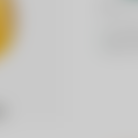
1 dag
Toevoegen om te verge
Voor 16u beste
Keuze uit meer 
GRATIS
verzond