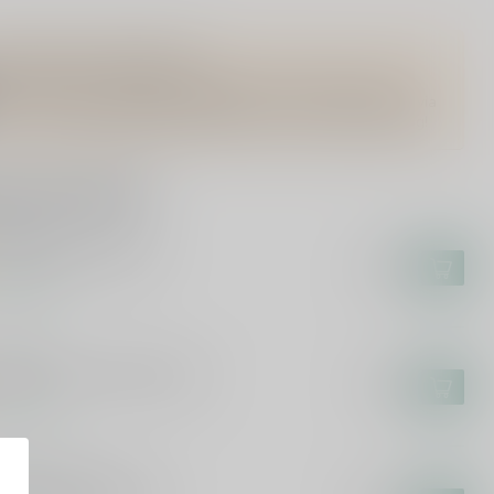
Vragen over dit product?
Of heb je hulp nodig bij het bestellen? Twijfel niet en neem
contact met ons op. Dit kan telefonisch via 071-2400285 of via
de e-mail op
info@speciaalbierpakket.nl
. We helpen je graag!
rde producten
LIGEM
ligem Bierglas 30cl
€4,95
voorraad
FMANS
fmans On the Rocks Glas
€3,00
voorraad
SSERIE CAULIER