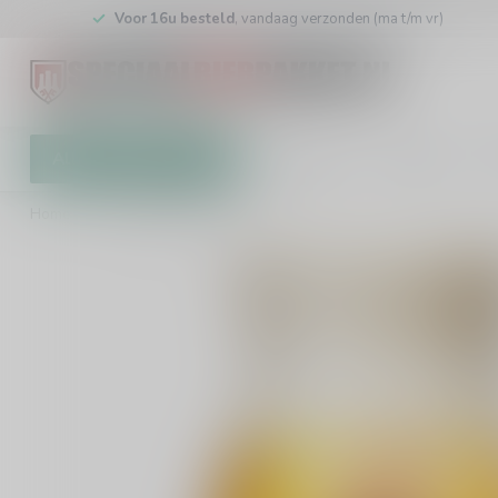
Voor 16u besteld
, vandaag verzonden (ma t/m vr)
Alle categorieën
Cadeaubon
Brouwers
W
Home
/
Chouffe Bierglas 25cl