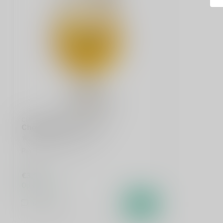
CHOUFFE
Chouffe Bierglas 25cl
Per stuk te bestellen.
€3,95
Op voorraad
Vergelijk