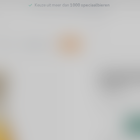
Keuze uit meer dan
1000 speciaalbieren
inkel
Klantenservice
SALE
CHOUFFE
Chouffe B
€3,95
Incl. btw
Per stuk te bestelle