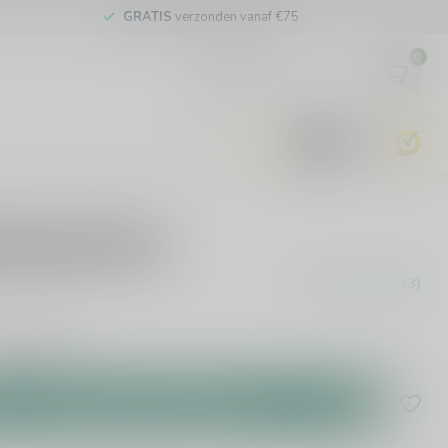
GRATIS
verzonden vanaf €75
0
EUR
9.6
0 beoordelingen
ierglas 25cl
Op voorraad (13)
n.
Lees meer
.
Toevoegen aan winkelwagen