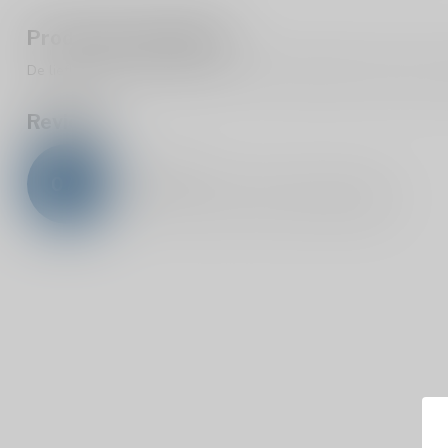
Productomschrijving
De liefhebbers van de bieren van La Chouffe drinken hun bieren na
Reviews
0
/
5
0
sterren op basis van
0
beoordelingen