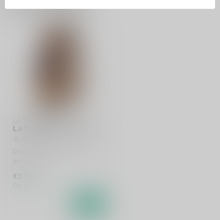
Recent bekeken
LA TRAPPE
La Trappe Kist Dubbel
Deze kist La Trappe bevat 1
grote fles bier.
€9,95
Op voorraad