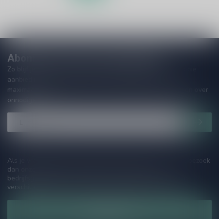
Abonneer je op onze nieuwsbrief!
Zo blijf je altijd op de hoogte van speciale releases en mooie
aanbiedingen. Die wil je toch niet missen!? We versturen
maximaal één keer per maand een mailing dus geen zorgen over
onnodige spam!
Als je vragen hebt over onze producten of jouw aankoop, bezoek
dan onze klantenservicepagina. Hier vindt je onze
bedrijfsgegevens, antwoorden op veelgestelde vragen en
verschillende manieren om contact met ons op te nemen.
Klantenservice