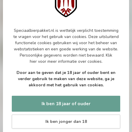
Speciaalbierpakket Brouwerij
't IJ met glas
€19,95
Op voorraad
Speciaalbierpakket.nl is wettelijk verplicht toestemming
te vragen voor het gebruik van cookies. Deze uitsluitend
BRASSERIE DU BOCQ
functionele cookies gebruiken wij voor het beheer van
Bierpakket Tete De Mort
webstatistieken en een goede werking van de website.
4x33cl met Glas
€25,95
Persoonlijke gegevens worden niet bewaard.
Klik
hier
voor meer informatie over cookies.
Op voorraad
Door aan te geven dat je 18 jaar of ouder bent en
verder gebruik te maken van deze website, ga je
akkoord met het gebruik van cookies.
Vragen over dit product?
Of heb je hulp nodig bij het bestellen? Twijfel
niet en neem contact met ons op. Dit kan
telefonisch via 071-2400285 of via de e-mail op
Ik ben 18 jaar of ouder
info@speciaalbierpakket.nl
. We helpen je graag!
Ik ben jonger dan 18