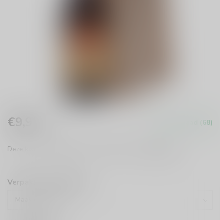
€9,95
Op voorraad (68)
Incl. btw
Deze kist La Trappe bevat 1 grote fles bier.
Lees meer
.
Verpakt in kadopapier: