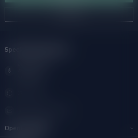
Onze winkel
Speciaalbierpakket.nl
Zeemanlaan 22B
2313SZ Leiden
Nederland
071-2400285
info@speciaalbierpakket.nl
Openingstijden