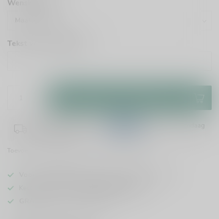
Wenskaartje:
Tekst voor wenskaart:
Toevoegen aan winkelwagen
Plaats je bestelling binnen
16:19:03
en het wordt vandaag
nog verzonden!
Toevoegen om te vergelijken
Deel dit product
Voor 16u besteld
, vandaag verzonden (ma t/m vr)
Keuze uit meer dan
1000 speciaalbieren
GRATIS
verzonden vanaf €75