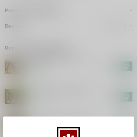
Productomschrijving
Reviews
Gerelateerde producten
Speciaalbierpakket Iets te
Vieren?!
€27,95
Op voorraad
Speciaalbierpakket Witbier
€22,95
Op voorraad
Speciaalbierpakket Abdijbier
€23,95
Op voorraad