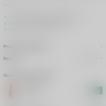
Toevoegen om te vergelijken
Deel dit product
Voor 16u besteld
, vandaag verzonden (ma t/m vr)
Keuze uit meer dan
1000 speciaalbieren
GRATIS
verzonden vanaf €75
Productomschrijving
Reviews
Gerelateerde producten
HUYGHE
Delirium Red
€2,85
Op voorraad