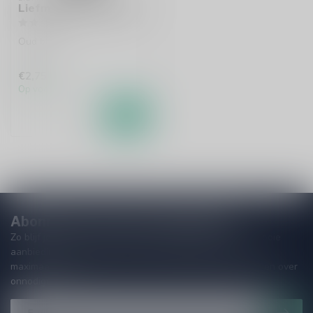
Liefmans Goudenband
Oud bruin
€2,75
Op voorraad
Abonneer je op onze nieuwsbrief!
Zo blijf je altijd op de hoogte van speciale releases en mooie
aanbiedingen. Die wil je toch niet missen!? We versturen
maximaal één keer per maand een mailing dus geen zorgen over
onnodige spam!