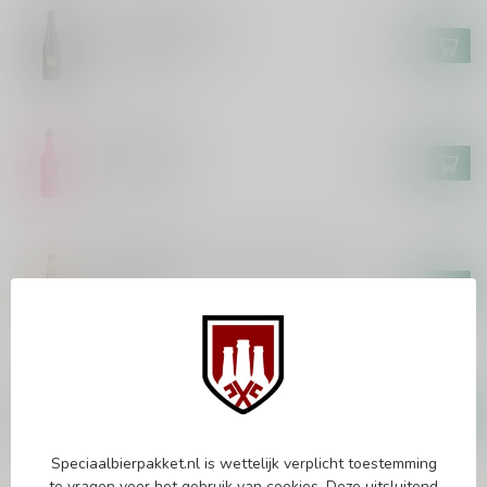
WESTVLETEREN
Westvleteren 12
€5,95
Op voorraad
HUYGHE
Deliria 75cl
€8,95
Op voorraad
HET ANKER
Gouden Carolus Whisky Infused
Blond
€3,00
Op voorraad
ROCHEFORT
Rochefort 10
€3,70
Op voorraad
Speciaalbierpakket.nl is wettelijk verplicht toestemming
te vragen voor het gebruik van cookies. Deze uitsluitend