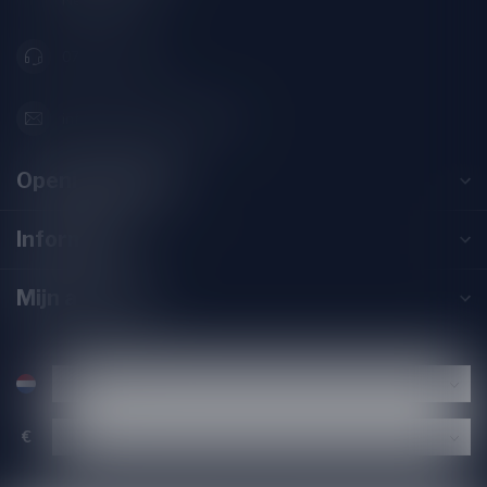
Nederland
071-2400285
info@speciaalbierpakket.nl
Openingstijden
Informatie
Mijn account
€