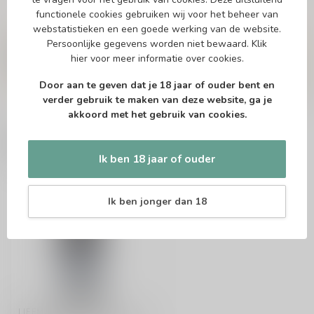
functionele cookies gebruiken wij voor het beheer van
Vragen over dit product?
webstatistieken en een goede werking van de website.
Persoonlijke gegevens worden niet bewaard.
Klik
Of heb je hulp nodig bij het bestellen? Twijfel
niet en neem contact met ons op. Dit kan
hier
voor meer informatie over cookies.
telefonisch via 071-2400285 of via de e-mail op
info@speciaalbierpakket.nl
. We helpen je graag!
Door aan te geven dat je 18 jaar of ouder bent en
verder gebruik te maken van deze website, ga je
akkoord met het gebruik van cookies.
Recent bekeken
Ik ben 18 jaar of ouder
Ik ben jonger dan 18
LIEFMANS