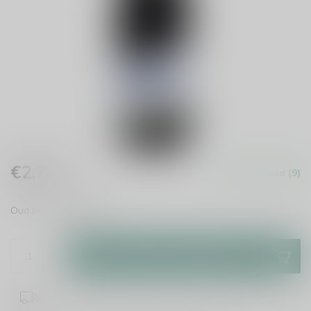
€2,75
Op voorraad (9)
Incl. btw
Oud bruin
Lees meer
.
Toevoegen aan winkelwagen