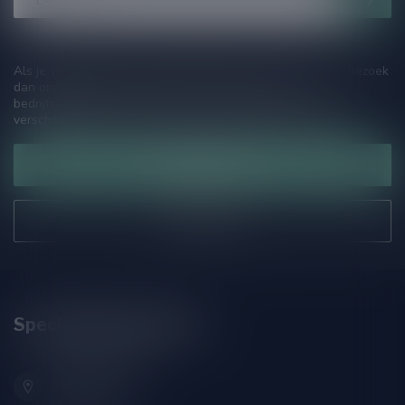
Als je vragen hebt over onze producten of jouw aankoop, bezoek
dan onze klantenservicepagina. Hier vindt je onze
bedrijfsgegevens, antwoorden op veelgestelde vragen en
verschillende manieren om contact met ons op te nemen.
Klantenservice
Onze winkel
Speciaalbierpakket.nl
Zeemanlaan 22B
2313SZ Leiden