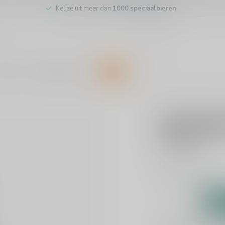
Keuze uit meer dan
1000 speciaalbieren
inkel
Klantenservice
SALE
SCHELDE
Scheldeb
€2,60
Incl. btw
Blond
Lees meer
.