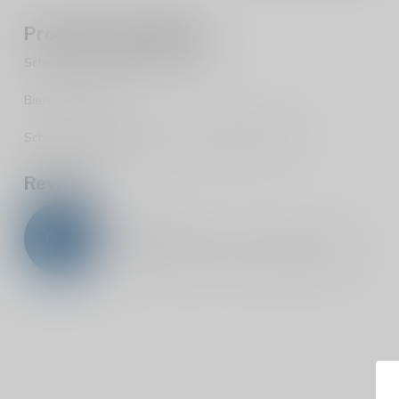
Productomschrijving
Schelde Strandgaper 33cl | 6.2%
Biersoort: Blond
Schelde Strandgaper kunt u per stuk bestellen.
Reviews
0
/
5
0
sterren op basis van
0
beoordelingen