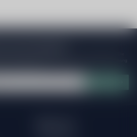
je op onze nieuwsbrief!
ijd op de hoogte van speciale releases en mooie aanbiedingen. Die
et missen!? We versturen maximaal één keer per maand een mailing
n over onnodige spam!
Abonneer
Mijn account
Account informatie