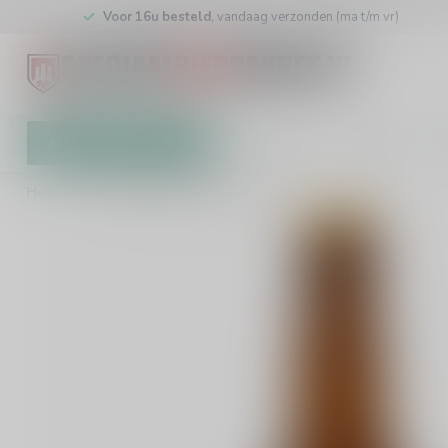
Voor 16u besteld
, vandaag verzonden (ma t/m vr)
Alle categorieën
Cadeaubon
Brouwers
W
Home
/
Scheldebrouwerij Strandgaper