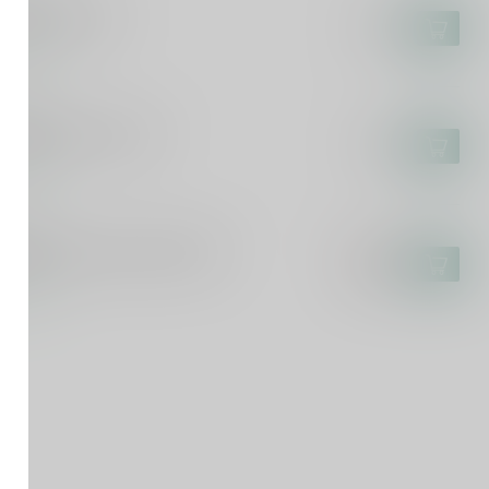
ngozo Banana
€2,85
voorraad
MPAAN
mpaan Kinky Cactus
€2,65
voorraad
MPAAN
mpaan Foreign Legion 2025
€36,95
€27,79
voorraad