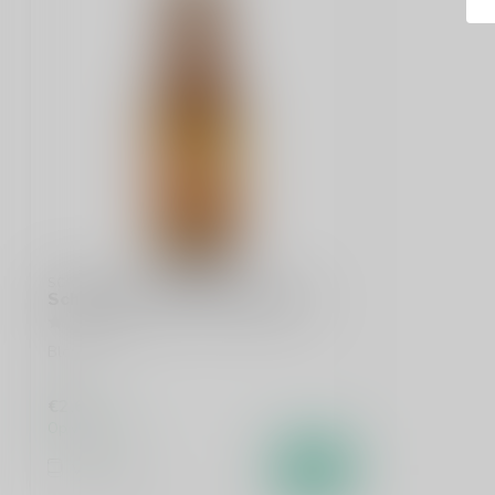
SCHELDE
Scheldebrouwerij Strandgaper
Blond
€2,60
Op voorraad
Vergelijk