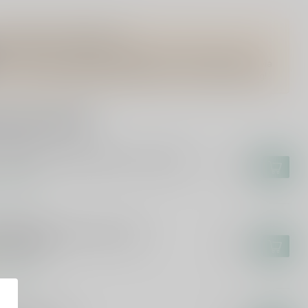
Vragen over dit product?
Of heb je hulp nodig bij het bestellen? Twijfel niet en neem
contact met ons op. Dit kan telefonisch via 071-2400285 of via
de e-mail op
info@speciaalbierpakket.nl
. We helpen je graag!
rde producten
LPENER
pener Barrel Aged Gulle Tinus 2024
€7,55
voorraad
UWERIJ 'T IJ
uwerij 't IJ x Eeuwige Jeugd -
adijsvogel
€3,70
voorraad
YGHE