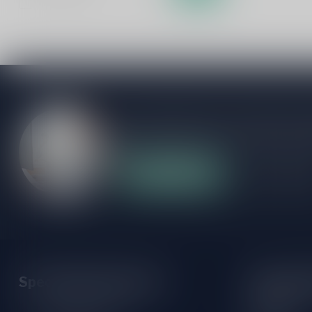
Als je vragen hebt over onze producten of
klantenservicepagina. Hier vindt je onze b
veelgestelde vragen en verschillende mani
Klantenservice
Onze winke
Speciaalbierpakket.nl
Openings
Maandag: