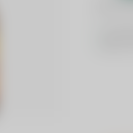
Plaats je bes
Toevoegen om te verge
Voor 16u beste
Keuze uit meer 
GRATIS
verzond