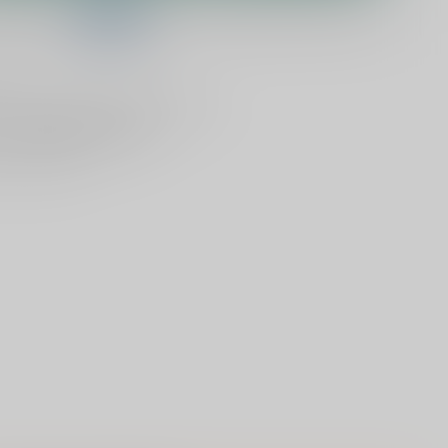
telling binnen
00:57:22
en het wordt vandaag nog verzonden!
lijken
Deel dit product
ld
, vandaag verzonden (ma t/m vr)
dan
1000 speciaalbieren
en vanaf €75