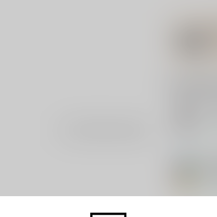
Gerelatee
GU
Gul
Je beoordeling toevoegen
Op 
BRO
Bro
Par
Op 
HU