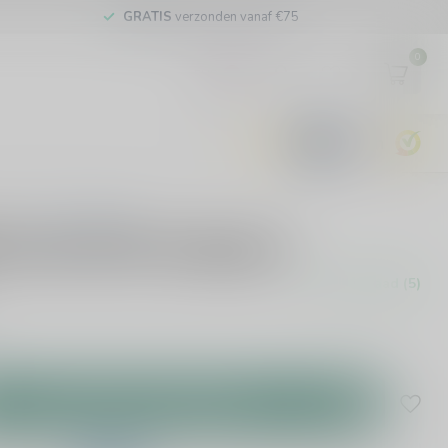
GRATIS
verzonden vanaf €75
0
EUR
9.6
0 beoordelingen
rouwerij Strandgaper
Op voorraad (5)
Toevoegen aan winkelwagen