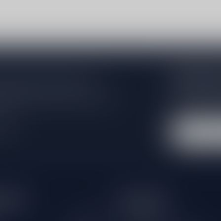
Abonneer 
 jouw aankoop, bezoek dan onze
Zo blijf je alt
edrijfsgegevens, antwoorden op
wil je toch ni
eren om contact met ons op te nemen.
dus geen zorge
l
tijden
Informatie
Gesloten
Klantenservice