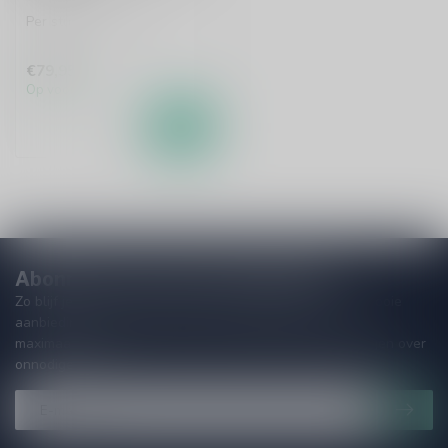
Per stuk te bestellen.
€79,95
Op voorraad
Abonneer je op onze nieuwsbrief!
Zo blijf je altijd op de hoogte van speciale releases en mooie
aanbiedingen. Die wil je toch niet missen!? We versturen
maximaal één keer per maand een mailing dus geen zorgen over
onnodige spam!