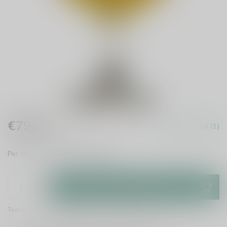
€79,95
Op voorraad (1)
Incl. btw
Per stuk te bestellen.
Lees meer
.
Toevoegen aan winkelwagen
Toevoegen om te vergelijken
Deel dit product