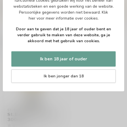
functionele cookies gebruiken wij voor het beheer van
Of heb je hulp nodig bij het bestellen? Twijfel
webstatistieken en een goede werking van de website.
niet en neem contact met ons op. Dit kan
telefonisch via 071-2400285 of via de e-mail op
Persoonlijke gegevens worden niet bewaard.
Klik
info@speciaalbierpakket.nl
. We helpen je graag!
hier
voor meer informatie over cookies.
Door aan te geven dat je 18 jaar of ouder bent en
verder gebruik te maken van deze website, ga je
akkoord met het gebruik van cookies.
Recent bekeken
Ik ben 18 jaar of ouder
Ik ben jonger dan 18
ST. BERNARDUS
St. Bernardus Bierglas
300cl