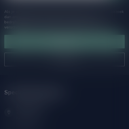
Als je vragen hebt over onze producten of jouw aankoop, bezoek
dan onze klantenservicepagina. Hier vindt je onze
bedrijfsgegevens, antwoorden op veelgestelde vragen en
verschillende manieren om contact met ons op te nemen.
Klantenservice
Onze winkel
Speciaalbierpakket.nl
Zeemanlaan 22B
2313SZ Leiden
Nederland