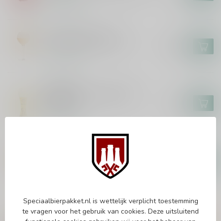
Op voorraad
BRASSERIE CAULIER
Paix Dieu Bierglas 25cl
€18,95
Op voorraad
ERDINGER
Erdinger The Legend WK
Bierglas
€5,95
Op voorraad
PAULANER
Paulaner Weisse Bierglas 50cl
€4,95
Op voorraad
Speciaalbierpakket.nl is wettelijk verplicht toestemming
te vragen voor het gebruik van cookies. Deze uitsluitend
Vragen over dit product?