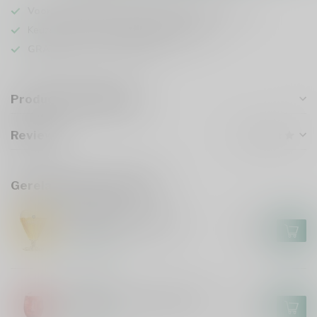
Voor 16u besteld
, vandaag verzonden (ma t/m vr)
Keuze uit meer dan
1000 speciaalbieren
GRATIS
verzonden vanaf €75
Productomschrijving
Reviews
Gerelateerde producten
AFFLIGEM
Affligem Bierglas 30cl
€4,95
Op voorraad
LIEFMANS
Liefmans On the Rocks Glas
€3,00