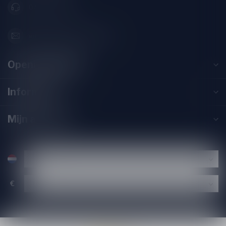
071-2400285
info@speciaalbierpakket.nl
Openingstijden
Informatie
Mijn account
€