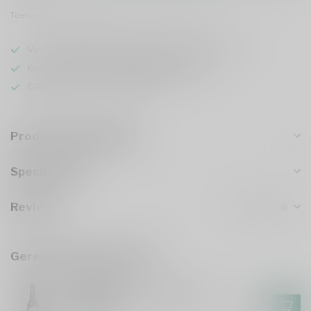
Toevoegen om te vergelijken
Deel dit product
Voor 16u besteld
, vandaag verzonden (ma t/m vr)
Keuze uit meer dan
1000 speciaalbieren
GRATIS
verzonden vanaf €75
Productomschrijving
Specificaties
Reviews
Gerelateerde producten
GULPENER
Gulpener Barrel Aged Gulle
Tinus 2024
€7,55