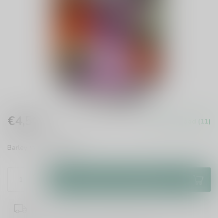
€4,50
Op voorraad (11)
Incl. btw
Barley Wine
Lees meer
.
Toevoegen aan winkelwagen