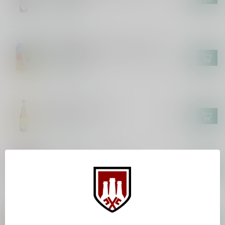
Op voorraad
BROUWERIJ 'T IJ
Brouwerij 't IJ x Eeuwige Jeugd -
Paradijsvogel
€3,70
Op voorraad
HUYGHE
Mongozo Banana
€2,85
Op voorraad
KOMPAAN
Kompaan Kinky Cactus
€2,65
Op voorraad
KOMPAAN
Kompaan Foreign Legion 2025
€36,95