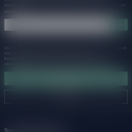
maximaal één keer per maand een mailing dus geen zorgen over
onnodige spam!
Als je vragen hebt over onze producten of jouw aankoop, bezoek
dan onze klantenservicepagina. Hier vindt je onze
bedrijfsgegevens, antwoorden op veelgestelde vragen en
verschillende manieren om contact met ons op te nemen.
Klantenservice
Onze winkel
Speciaalbierpakket.nl