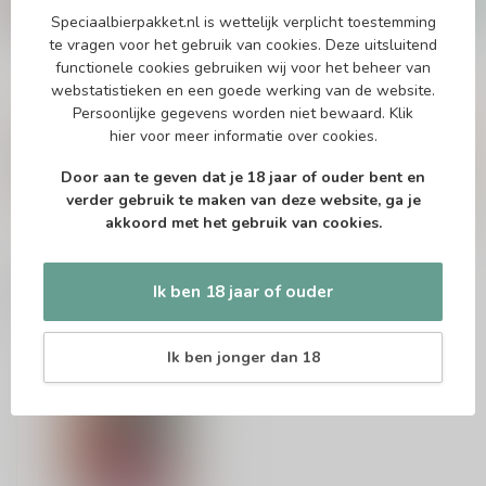
€27,79
Speciaalbierpakket.nl is wettelijk verplicht toestemming
Op voorraad
te vragen voor het gebruik van cookies. Deze uitsluitend
functionele cookies gebruiken wij voor het beheer van
webstatistieken en een goede werking van de website.
Persoonlijke gegevens worden niet bewaard.
Klik
Vragen over dit product?
hier
voor meer informatie over cookies.
Of heb je hulp nodig bij het bestellen? Twijfel
niet en neem contact met ons op. Dit kan
Door aan te geven dat je 18 jaar of ouder bent en
telefonisch via 071-2400285 of via de e-mail op
info@speciaalbierpakket.nl
. We helpen je graag!
verder gebruik te maken van deze website, ga je
akkoord met het gebruik van cookies.
Recent bekeken
Ik ben 18 jaar of ouder
Ik ben jonger dan 18