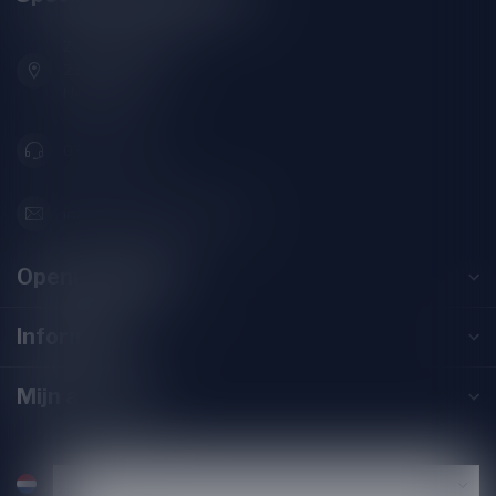
Zeemanlaan 22B
2313SZ Leiden
Nederland
071-2400285
info@speciaalbierpakket.nl
Openingstijden
Informatie
Mijn account