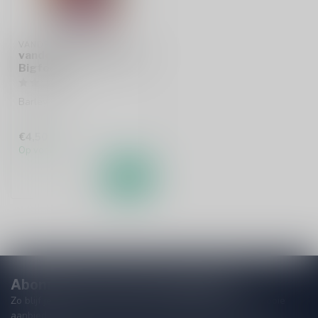
VANDESTREEK
vandeStreek Barefoot
Bigfoot
Barley Wine
€4,50
Op voorraad
Abonneer je op onze nieuwsbrief!
Zo blijf je altijd op de hoogte van speciale releases en mooie
aanbiedingen. Die wil je toch niet missen!? We versturen