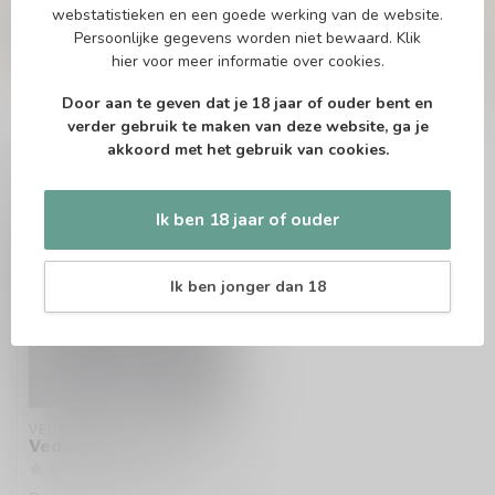
Of heb je hulp nodig bij het bestellen? Twijfel
webstatistieken en een goede werking van de website.
niet en neem contact met ons op. Dit kan
Persoonlijke gegevens worden niet bewaard.
Klik
telefonisch via 071-2400285 of via de e-mail op
hier
voor meer informatie over cookies.
info@speciaalbierpakket.nl
. We helpen je graag!
Door aan te geven dat je 18 jaar of ouder bent en
verder gebruik te maken van deze website, ga je
akkoord met het gebruik van cookies.
Recent bekeken
Ik ben 18 jaar of ouder
Ik ben jonger dan 18
VEDETT
Vedett Voetglas 33cl