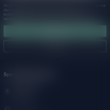
Als je vragen hebt over onze producten of jouw aankoop, bezoek
dan onze klantenservicepagina. Hier vindt je onze
bedrijfsgegevens, antwoorden op veelgestelde vragen en
verschillende manieren om contact met ons op te nemen.
Klantenservice
Onze winkel
Speciaalbierpakket.nl
Zeemanlaan 22B
2313SZ Leiden
Nederland
071-2400285