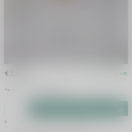
€3,95
Op voorraad (28)
Incl. btw
Per stuk te bestellen.
Lees meer
.
Toevoegen aan winkelwagen
Toevoegen om te vergelijken
Deel dit product