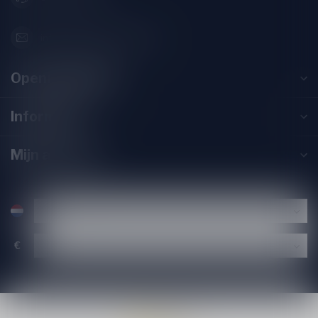
info@speciaalbierpakket.nl
Openingstijden
Informatie
Mijn account
€