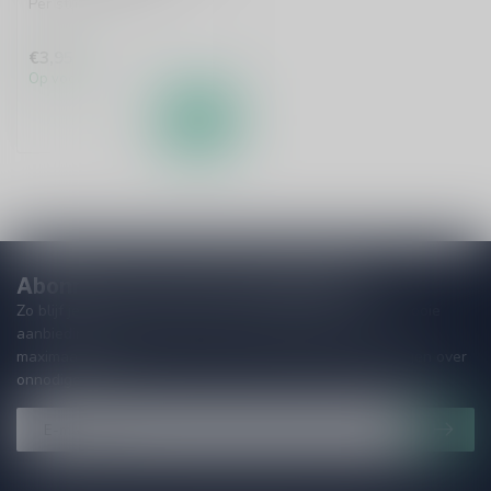
Per stuk te bestellen.
€3,95
Op voorraad
Abonneer je op onze nieuwsbrief!
Zo blijf je altijd op de hoogte van speciale releases en mooie
aanbiedingen. Die wil je toch niet missen!? We versturen
maximaal één keer per maand een mailing dus geen zorgen over
onnodige spam!