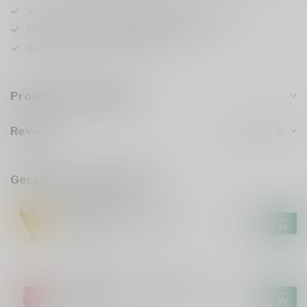
Voor 16u besteld
, vandaag verzonden (ma t/m vr)
Keuze uit meer dan
1000 speciaalbieren
GRATIS
verzonden vanaf €75
Productomschrijving
Reviews
Gerelateerde producten
AFFLIGEM
Affligem Bierglas 30cl
€4,95
Op voorraad
LIEFMANS
Liefmans On the Rocks Glas
€3,00