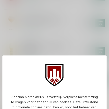
Op voorraad
BRASSERIE CAULIER
Paix Dieu Bierglas 25cl
€18,95
Op voorraad
ERDINGER
Erdinger The Legend WK
Bierglas
€5,95
Op voorraad
PAULANER
Paulaner Weisse Bierglas 50cl
€4,95
Op voorraad
Speciaalbierpakket.nl is wettelijk verplicht toestemming
te vragen voor het gebruik van cookies. Deze uitsluitend
Vragen over dit product?
functionele cookies gebruiken wij voor het beheer van