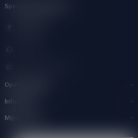
Speciaalbierpakket.nl
Zeemanlaan 22B
2313SZ Leiden
Nederland
071-2400285
info@speciaalbierpakket.nl
Openingstijden
Informatie
Mijn account