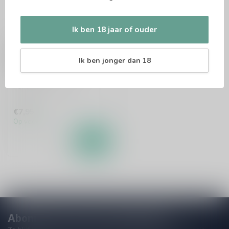
Ik ben 18 jaar of ouder
DE HALVE MAAN
Brugse Zot Bierglas
Ik ben jonger dan 18
33cl
Per stuk te bestellen.
€7,95
Op voorraad
Abonneer je op onze nieuwsbrief!