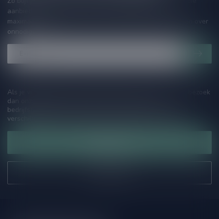
Zo blijf je altijd op de hoogte van speciale releases en mooie
aanbiedingen. Die wil je toch niet missen!? We versturen
maximaal één keer per maand een mailing dus geen zorgen over
onnodige spam!
Als je vragen hebt over onze producten of jouw aankoop, bezoek
dan onze klantenservicepagina. Hier vindt je onze
bedrijfsgegevens, antwoorden op veelgestelde vragen en
verschillende manieren om contact met ons op te nemen.
Klantenservice
Onze winkel