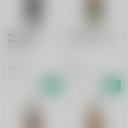
DE HALVE MAAN
DE HALVE MAAN
Straffe Hendrik
Straffe Hendrik Tripel
Quadrupel
Tripel
Quadrupel
€3,40
€3,10
Op voorraad
Op voorraad