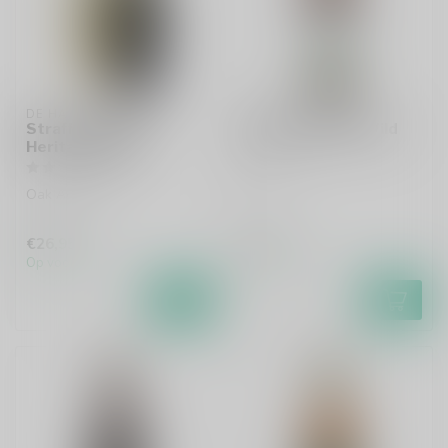
DE HALVE MAAN
DE HALVE MAAN
Straffe Hendrik
Straffe Hendrik Wild
Heritage 2024
2026
Oak Aged Ale
€26,95
€3,55
Op voorraad
Op voorraad