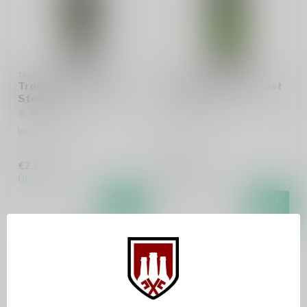
THE MUSKETEERS
THE MUSKETEERS
Troubadour Imperial
Troubadour Westkust
Stout
India Pale Ale
Imperial Stout
€2,80
€2,70
Op voorraad
Op voorraad