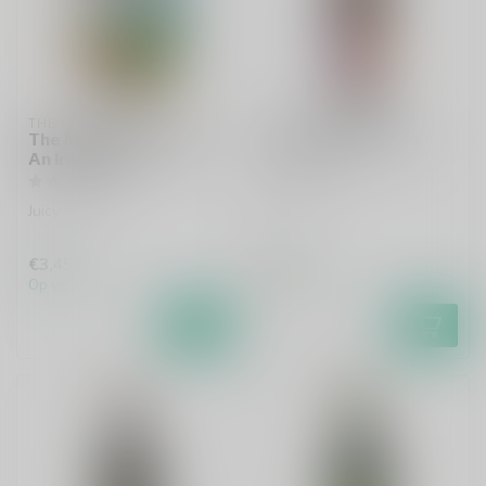
THE MUSKETEERS
THE MUSKETEERS
The Musketeers Ride
Troubadour Zestra
An Iron Horse
Alcoholvrij
Juicy Saison
€3,45
€2,65
Op voorraad
Op voorraad