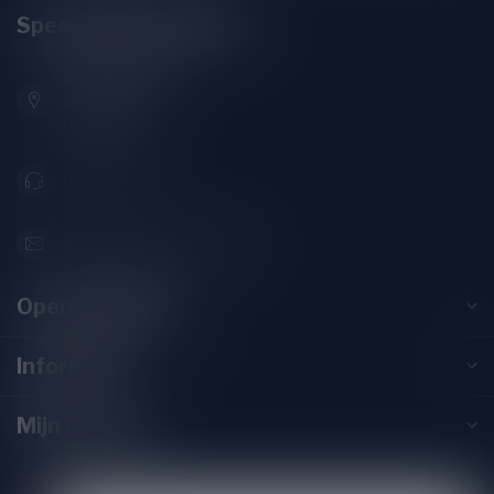
Speciaalbierpakket.nl
Zeemanlaan 22B
2313SZ Leiden
Nederland
071-2400285
info@speciaalbierpakket.nl
Openingstijden
Informatie
Mijn account