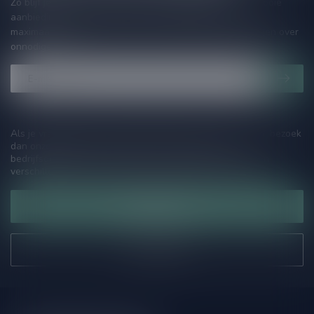
Zo blijf je altijd op de hoogte van speciale releases en mooie
aanbiedingen. Die wil je toch niet missen!? We versturen
maximaal één keer per maand een mailing dus geen zorgen over
onnodige spam!
Als je vragen hebt over onze producten of jouw aankoop, bezoek
dan onze klantenservicepagina. Hier vindt je onze
bedrijfsgegevens, antwoorden op veelgestelde vragen en
verschillende manieren om contact met ons op te nemen.
Klantenservice
Onze winkel