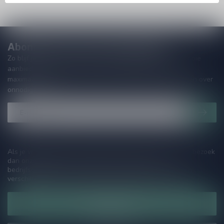
Abonneer je op onze nieuwsbrief!
Zo blijf je altijd op de hoogte van speciale releases en mooie
aanbiedingen. Die wil je toch niet missen!? We versturen
maximaal één keer per maand een mailing dus geen zorgen over
onnodige spam!
Als je vragen hebt over onze producten of jouw aankoop, bezoek
dan onze klantenservicepagina. Hier vindt je onze
bedrijfsgegevens, antwoorden op veelgestelde vragen en
verschillende manieren om contact met ons op te nemen.
Klantenservice