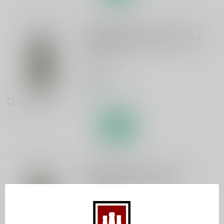
THE MUSKETEERS
Troubadour Imperial Stout
Imperial Stout
€2,80
Op voorraad
Vergelijk
THE MUSKETEERS
Troubadour Westkust
India Pale Ale
€2,70