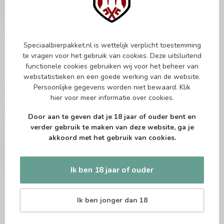
Op voorraad
Vergelijk
Speciaalbierpakket.nl is wettelijk verplicht toestemming
te vragen voor het gebruik van cookies. Deze uitsluitend
functionele cookies gebruiken wij voor het beheer van
webstatistieken en een goede werking van de website.
Persoonlijke gegevens worden niet bewaard.
Klik
THE MUSKETEERS
Troubadour Magma
hier
voor meer informatie over cookies.
Door aan te geven dat je 18 jaar of ouder bent en
India Pale Ale
verder gebruik te maken van deze website, ga je
€2,80
akkoord met het gebruik van cookies.
Op voorraad
Vergelijk
Ik ben 18 jaar of ouder
Ik ben jonger dan 18