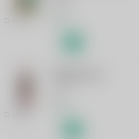
Juicy Saison
€3,45
Vergelijk
Op voorraad
THE MUSKETEERS
Troubadour Zestra
Alcoholvrij
€2,65
Op voorraad
Vergelijk