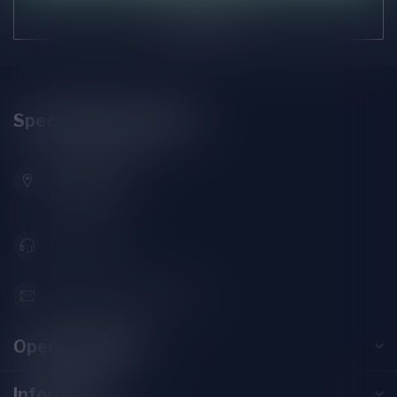
Onze winkel
Speciaalbierpakket.nl
Zeemanlaan 22B
2313SZ Leiden
Nederland
071-2400285
info@speciaalbierpakket.nl
Openingstijden
Informatie