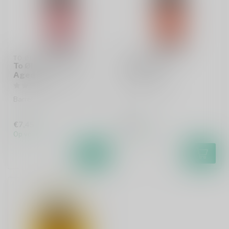
TO ØL
TO ØL
To Øl Goliat Barrel-
To Øl Goliat
Aged
Imperial Stout
Barrel-Aged Imperial Stout
€7,45
€5,90
Op voorraad
Op voorraad