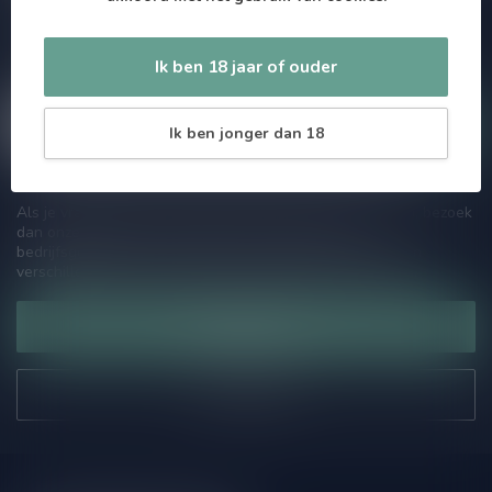
Zo blijf je altijd op de hoogte van speciale releases en mooie
aanbiedingen. Die wil je toch niet missen!? We versturen
maximaal één keer per maand een mailing dus geen zorgen over
Ik ben 18 jaar of ouder
onnodige spam!
Ik ben jonger dan 18
Als je vragen hebt over onze producten of jouw aankoop, bezoek
dan onze klantenservicepagina. Hier vindt je onze
bedrijfsgegevens, antwoorden op veelgestelde vragen en
verschillende manieren om contact met ons op te nemen.
Klantenservice
Onze winkel