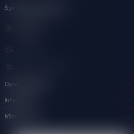
Speciaalbierpakket.nl
Zeemanlaan 22B
2313SZ Leiden
Nederland
071-2400285
info@speciaalbierpakket.nl
Openingstijden
Informatie
Mijn account