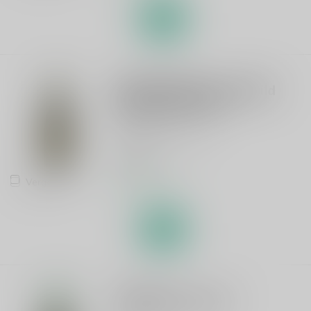
LAMBIEK FABRIEK
Lambiek Fabriek Still Wild
Annivers-Elle 75cl
Peated Lambic Blend
€17,95
Vergelijk
Op voorraad
LINDEMANS
Lindemans Gueuze