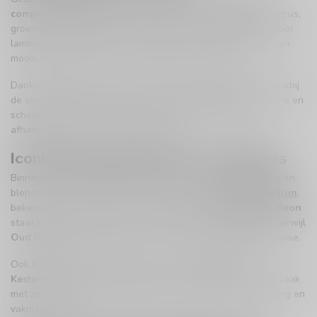
complexe gelaagdheid
. Je kunt aroma’s verwachten van citrus,
groene appel, hooi, leer en een lichte funk die typerend is voor
lambiek. De smaak is doorgaans strak en verfrissend, met een
mooie balans tussen zuur, houtinvloeden en rijping.
Dankzij flesrijping kan geuze zich jarenlang ontwikkelen, waarbij
de smaken ronder en dieper worden. Sommige geuzes zijn fris en
scherp, andere juist zacht, elegant en bijna wijnachtig —
afhankelijk van de blend en de rijping.
Iconische geuzebrouwers en -blenders
Binnen de wereld van geuze spelen een aantal brouwerijen en
blenders een absolute hoofdrol. Denk aan
Brasserie Cantillon
,
bekend om zijn compromisloze, traditionele stijl.
Brouwerij Boon
staat juist bekend om zijn consistentie en toegankelijkheid, terwijl
Oud Beersel
klassieke blends combineert met moderne finesse.
Ook kleinere, ambachtelijke spelers zoals
Boerenerf
en
Kestemont
genieten internationale waardering. Zij werken vaak
met zeer kleine oplages en leggen de nadruk op terroir, rijping en
vakmanschap.