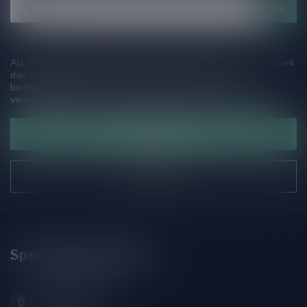
Als je vragen hebt over onze producten of jouw aankoop, bezoek
dan onze klantenservicepagina. Hier vindt je onze
bedrijfsgegevens, antwoorden op veelgestelde vragen en
verschillende manieren om contact met ons op te nemen.
Klantenservice
Onze winkel
Speciaalbierpakket.nl
Zeemanlaan 22B
2313SZ Leiden