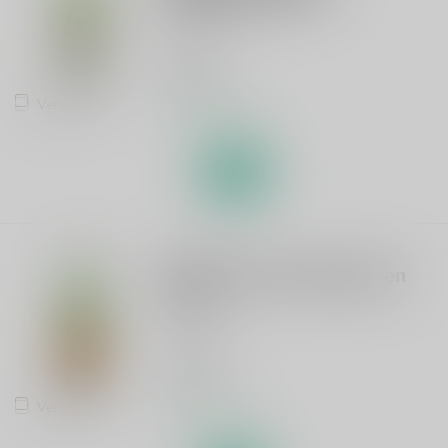
Geuze
€18,95
Vergelijk
Op voorraad
KESTEMONT
Kestemont Bloedappelsien
75cl
Lambiek
€23,95
Vergelijk
Op voorraad