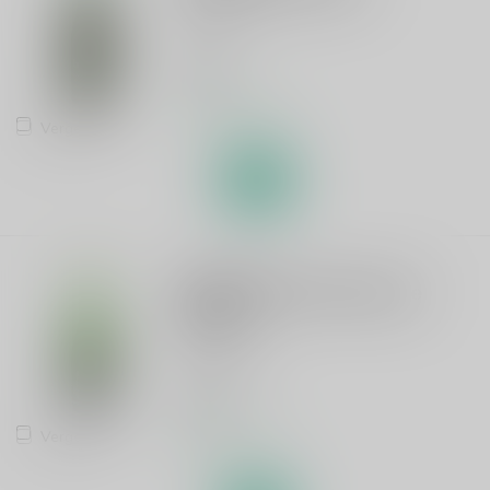
Geuze
€1,55
Op voorraad
Vergelijk
OUD BEERSEL
Oud Beersel Oude Geuze
Vieille
Oude Geuze
€6,95
Vergelijk
Op voorraad