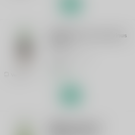
CANTILLON
Cantillon Rosé de Gambrinus
37.5cl
Lambik met frambozen
€10,70
Vergelijk
Op voorraad
BOON
HORAL Oude Geuze
Megablend 2026