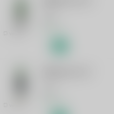
Cantillon Gueuze 75cl
Gueuze
€14,95
Op voorraad
Vergelijk
CANTILLON
Cantillon Kriek 37.5cl
Kriek
€10,55
Op voorraad
Vergelijk