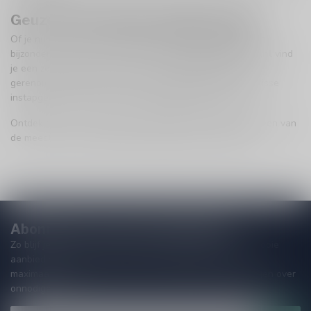
Geuze kopen bij Speciaalbierpakket
Of je nu een eerste kennismaking zoekt met geuze of een
bijzondere fles voor in de kelder: bij
Speciaalbierpakket.nl
vind
je een zorgvuldig geselecteerd assortiment geuzes van
gerenommeerde huizen en kleinschalige blenders. Van frisse
instapgeuzes tot complexe, langdurig gerijpte varianten.
Ontdek zelf waarom geuze wereldwijd wordt gezien als een van
de meest pure en authentieke bierstijlen die er bestaan.
Abonneer je op onze nieuwsbrief!
Zo blijf je altijd op de hoogte van speciale releases en mooie
aanbiedingen. Die wil je toch niet missen!? We versturen
maximaal één keer per maand een mailing dus geen zorgen over
onnodige spam!