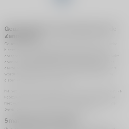
Geuze / Gueuze: het levende bier uit de
Zennevallei
Geuze (of Gueuze) is een van de meest traditionele en unieke
bierstijlen ter wereld. Deze Belgische klassieker vindt zijn
oorsprong in de
Zennevallei
, nabij Brussel, en wordt gemaakt
door het
blenden van jonge en oude lambiekbieren
. Wat
geuze zo bijzonder maakt, is de spontane vergisting: het wort
wordt niet ingeënt met gist, maar fermenteert dankzij wilde
gisten en bacteriën uit de omgeving.
Na het blenden hergist geuze op fles, wat zorgt voor natuurlijke
koolzuurvorming en een levendig, bijna mousserend karakter.
Niet voor niets wordt geuze ook wel
de champagne onder de
bieren
genoemd — al blijft het onmiskenbaar bier.
Smaakprofiel en karakter
Geuze staat bekend om zijn
frisse zuren, droge afdronk en