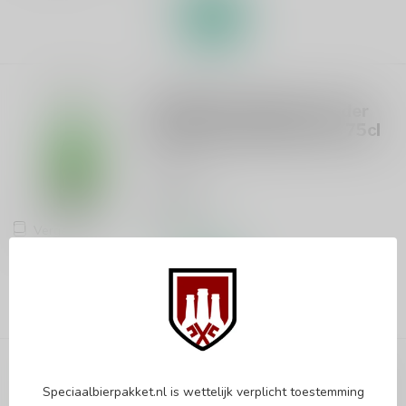
OUD BEERSEL
Oud Beersel Wild Dry Cider
Aged on Lambic Barrels 75cl
Cider
€19,95
Vergelijk
Op voorraad
OUD BEERSEL
Oud Beersel Wild Dry Cider
Speciaalbierpakket.nl is wettelijk verplicht toestemming
Blended With Lambic 75cl