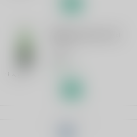
TILQUIN
Tilquin Oude Gueuze 75cl
Oude Geuze
€15,95
Op voorraad
Vergelijk
Toon
13
-
24
van 27
1
2
3