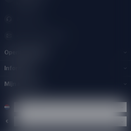
Nederland
071-2400285
info@speciaalbierpakket.nl
Openingstijden
Informatie
Mijn account
€